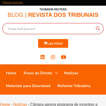
Últimas Notícias:
THOMSON REUTERS
BLOG |
REVISTA DOS TRIBUNAIS
Loja Virtual
Home
Áreas do Direito
Notícias
Materiais para Download
Reforma Tributária
Home
-
Notícias
-
Câmara aprova programa de incentivo a