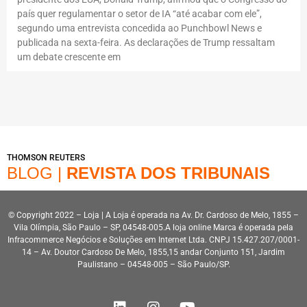
país quer regulamentar o setor de IA “até acabar com ele”,
segundo uma entrevista concedida ao Punchbowl News e
publicada na sexta-feira. As declarações de Trump ressaltam
um debate crescente em
THOMSON REUTERS
BLOG |
REVISTA DOS TRIBUNAIS
© Copyright 2022 – Loja | A Loja é operada na Av. Dr. Cardoso de Melo, 1855 –
Vila Olímpia, São Paulo – SP, 04548-005.A loja online Marca é operada pela
Infracommerce Negócios e Soluções em Internet Ltda. CNPJ 15.427.207/0001-
14 – Av. Doutor Cardoso De Melo, 1855,15 andar Conjunto 151, Jardim
Paulistano – 04548-005 – São Paulo/SP.