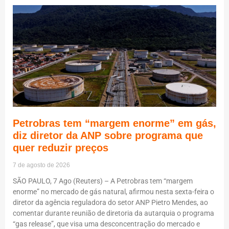
Petrobras tem “margem enorme” em gás,
diz diretor da ANP sobre programa que
quer reduzir preços
7 de agosto de 2026
SÃO PAULO, 7 Ago (Reuters) – A Petrobras tem “margem
enorme” no mercado de gás natural, afirmou nesta sexta-feira o
diretor da agência reguladora do setor ANP Pietro Mendes, ao
comentar durante reunião de diretoria da autarquia o programa
“gas release”, que visa uma desconcentração do mercado e