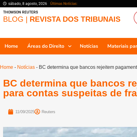
sábado, 8 agosto, 2026
Últimas Notícias:
THOMSON REUTERS
BLOG |
REVISTA DOS TRIBUNAIS
Home
Áreas do Direito
Notícias
Materiais p
Home
-
Notícias
-
BC determina que bancos rejeitem pagamento
BC determina que bancos r
para contas suspeitas de fr
11/09/2025
Reuters