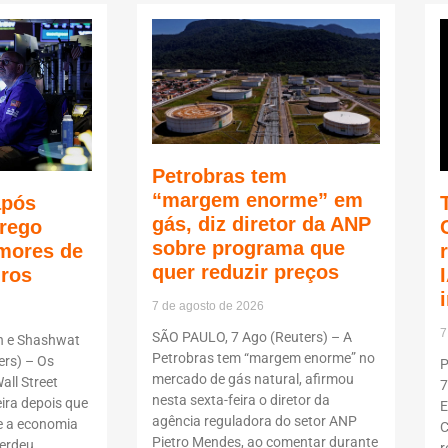
Petrobras tem
“margem enorme” em
após
gás, diz diretor da ANP
rego
sobre programa que
mores de
quer reduzir preços
uros
7 de agosto de 2026
7
SÃO PAULO, 7 Ago (Reuters) – A
n e Shashwat
Petrobras tem “margem enorme” no
rs) – Os
P
mercado de gás natural, afirmou
all Street
7
nesta sexta-feira o diretor da
ira depois que
E
agência reguladora do setor ANP
 a economia
C
Pietro Mendes, ao comentar durante
erdeu
r