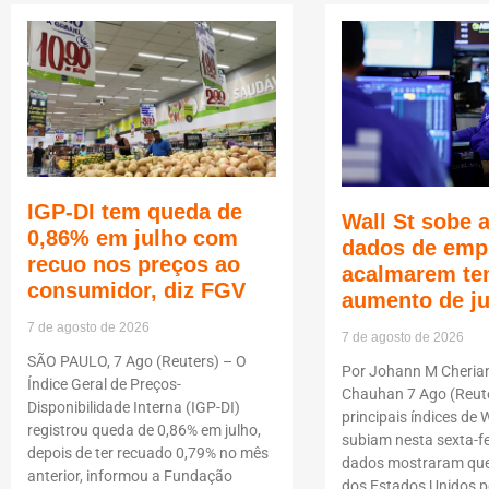
IGP-DI tem queda de
Wall St sobe 
0,86% em julho com
dados de emp
recuo nos preços ao
acalmarem te
consumidor, diz FGV
aumento de j
7 de agosto de 2026
7 de agosto de 2026
SÃO PAULO, 7 Ago (Reuters) – O
Por Johann M Cheria
Índice Geral de Preços-
Chauhan 7 Ago (Reute
Disponibilidade Interna (IGP-DI)
principais índices de W
registrou queda de 0,86% em julho,
subiam nesta sexta-fe
depois de ter recuado 0,79% no mês
dados mostraram que
anterior, informou a Fundação
dos Estados Unidos p