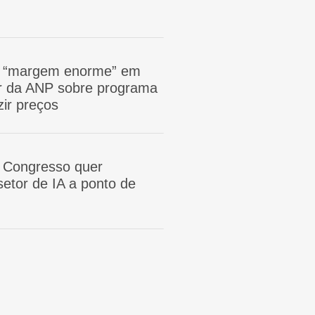
m “margem enorme” em
tor da ANP sobre programa
zir preços
 Congresso quer
etor de IA a ponto de