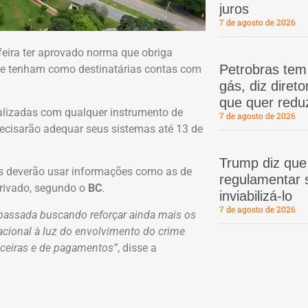
juros
7 de agosto de 2026
feira ter aprovado norma que obriga
Petrobras te
 que tenham como destinatárias contas com
gás, diz dire
que quer redu
alizadas com qualquer instrumento de
7 de agosto de 2026
recisarão adequar seus sistemas até 13 de
Trump diz que
os deverão usar informações como as de
regulamentar s
privado, segundo o
BC
.
inviabilizá-lo
7 de agosto de 2026
 passada buscando reforçar ainda mais os
cional à luz do envolvimento do crime
nceiras e de pagamentos”
, disse a