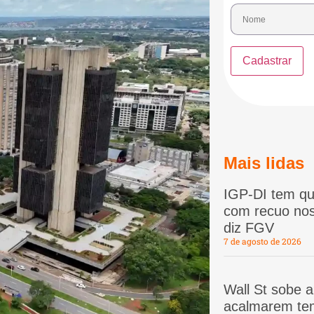
Mais lidas
IGP-DI tem qu
com recuo nos
diz FGV
7 de agosto de 2026
Wall St sobe 
acalmarem te