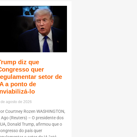
Trump diz que
Congresso quer
regulamentar setor de
IA a ponto de
inviabilizá-lo
 de agosto de 2026
or Courtney Rozen WASHINGTON,
 Ago (Reuters) – O presidente dos
UA, Donald Trump, afirmou que o
ongresso do país quer
egulamentar o setor de IA “até