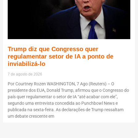
Trump diz que Congresso quer
regulamentar setor de IA a ponto de
inviabilizá-lo
7 de agosto de 2026
Por Courtney Rozen WASHINGTON, 7 Ago (Reuters) – O
presidente dos EUA, Donald Trump, afirmou que o Congresso do
país quer regulamentar o setor de IA “até acabar com ele”,
segundo uma entrevista concedida ao Punchbowl News e
publicada na sexta-feira. As declarações de Trump ressaltam
um debate crescente em