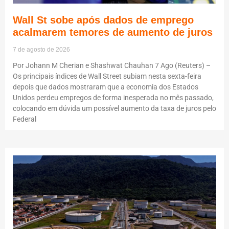
Wall St sobe após dados de emprego
acalmarem temores de aumento de juros
7 de agosto de 2026
Por Johann M Cherian e Shashwat Chauhan 7 Ago (Reuters) –
Os principais índices de Wall Street subiam nesta sexta-feira
depois que dados mostraram que a economia dos Estados
Unidos perdeu empregos de forma inesperada no mês passado,
colocando em dúvida um possível aumento da taxa de juros pelo
Federal