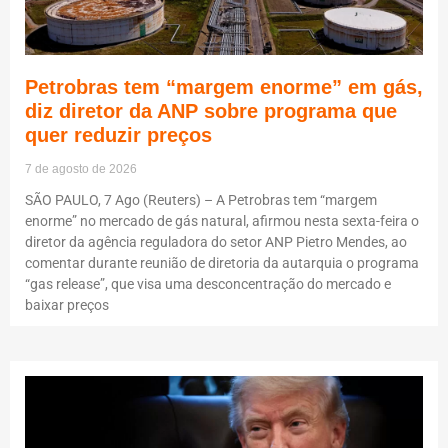
Petrobras tem “margem enorme” em gás,
diz diretor da ANP sobre programa que
quer reduzir preços
7 de agosto de 2026
SÃO PAULO, 7 Ago (Reuters) – A Petrobras tem “margem
enorme” no mercado de gás natural, afirmou nesta sexta-feira o
diretor da agência reguladora do setor ANP Pietro Mendes, ao
comentar durante reunião de diretoria da autarquia o programa
“gas release”, que visa uma desconcentração do mercado e
baixar preços