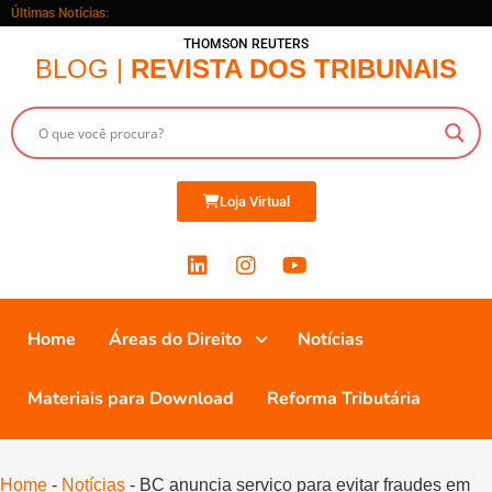
Últimas Notícias:
THOMSON REUTERS
BLOG |
REVISTA DOS TRIBUNAIS
Loja Virtual
Home
Áreas do Direito
Notícias
Materiais para Download
Reforma Tributária
Home
-
Notícias
-
BC anuncia serviço para evitar fraudes em