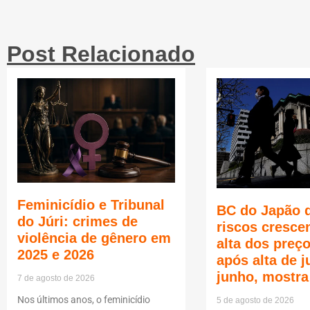
Post Relacionado
Feminicídio e Tribunal
BC do Japão 
do Júri: crimes de
riscos cresce
violência de gênero em
alta dos pre
2025 e 2026
após alta de 
junho, mostra
7 de agosto de 2026
Nos últimos anos, o feminicídio
5 de agosto de 2026