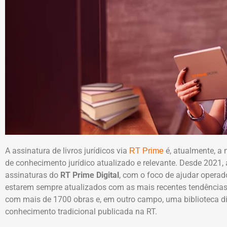
A assinatura de livros jurídicos via
é, atualmente, a
RT Prime
de conhecimento jurídico atualizado e relevante. Desde 2021
assinaturas do
RT Prime Digital
, com o foco de ajudar operado
estarem sempre atualizados com as mais recentes tendências 
com mais de 1700 obras e, em outro campo, uma biblioteca di
conhecimento tradicional publicada na RT.