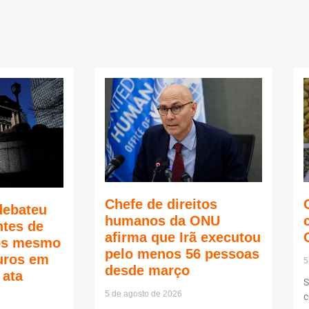
Chefe de direitos
debateu
humanos da ONU
ntes de
afirma que Irã executou
ços mesmo
pelo menos 56 pessoas
juros em
5
desde março
 ata
S
5 de agosto de 2026
c