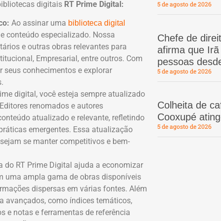
ibliotecas digitais
RT Prime Digital:
5 de agosto de 2026
co:
Ao assinar uma
biblioteca digital
e conteúdo especializado. Nossa
Chefe de dire
ários e outras obras relevantes para
afirma que Ir
titucional, Empresarial, entre outros. Com
pessoas desd
ar seus conhecimentos e explorar
5 de agosto de 2026
.
me digital, você esteja sempre atualizado
Colheita de c
Editores renomados e autores
Cooxupé atin
nteúdo atualizado e relevante, refletindo
5 de agosto de 2026
e práticas emergentes. Essa atualização
desejam se manter competitivos e bem-
a do RT Prime Digital ajuda a economizar
om uma ampla gama de obras disponíveis
ormações dispersas em várias fontes. Além
sa avançados, como índices temáticos,
os e notas e ferramentas de referência