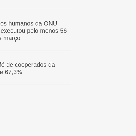
itos humanos da ONU
ã executou pelo menos 56
e março
afé de cooperados da
ge 67,3%