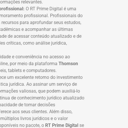
nformações relevantes.
rofissional:
O RT Prime Digital é uma
moramento profissional. Profissionais do
s recursos para aprofundar seus estudos,
 acadêmicas e acompanhar as últimas
dade de acessar conteúdo atualizado e de
s críticas, como análise jurídica,
lidade e conveniência no acesso ao
nline, por meio da plataforma
Thomson
veis, tablets e computadores.
rece um excelente retorno do investimento
ica jurídica. Ao assinar um serviço de
rmações valiosas, que podem auxiliá-lo
ntínua de conhecimento jurídico atualizado
apacidade de tomar decisões
rece aos seus clientes. Além disso,
últiplos livros jurídicos e o valor
sponíveis no pacote, o
RT Prime Digital
se