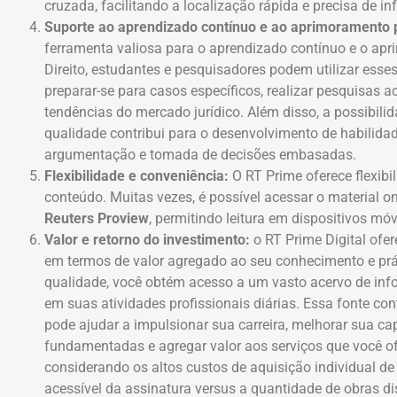
cruzada, facilitando a localização rápida e precisa de i
Suporte ao aprendizado contínuo e ao aprimoramento p
ferramenta valiosa para o aprendizado contínuo e o apri
Direito, estudantes e pesquisadores podem utilizar esse
preparar-se para casos específicos, realizar pesquisas
tendências do mercado jurídico. Além disso, a possibili
qualidade contribui para o desenvolvimento de habilidade
argumentação e tomada de decisões embasadas.
Flexibilidade e conveniência:
O RT Prime oferece flexibi
conteúdo. Muitas vezes, é possível acessar o material o
Reuters Proview
, permitindo leitura em dispositivos mó
Valor e retorno do investimento:
o RT Prime Digital ofe
em termos de valor agregado ao seu conhecimento e prát
qualidade, você obtém acesso a um vasto acervo de info
em suas atividades profissionais diárias. Essa fonte co
pode ajudar a impulsionar sua carreira, melhorar sua c
fundamentadas e agregar valor aos serviços que você ofe
considerando os altos custos de aquisição individual de m
acessível da assinatura versus a quantidade de obras di