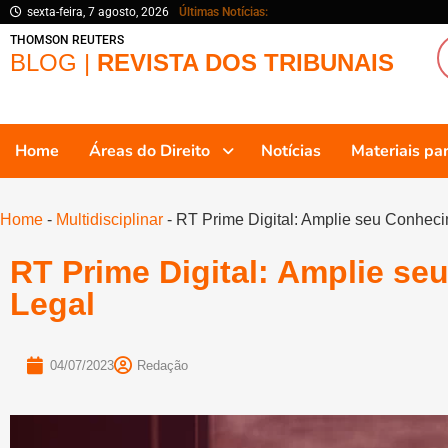
sexta-feira, 7 agosto, 2026
Últimas Notícias:
THOMSON REUTERS
BLOG |
REVISTA DOS TRIBUNAIS
Home
Áreas do Direito
Notícias
Materiais p
Home
-
Multidisciplinar
-
RT Prime Digital: Amplie seu Conhec
RT Prime Digital: Amplie s
Legal
04/07/2023
Redação