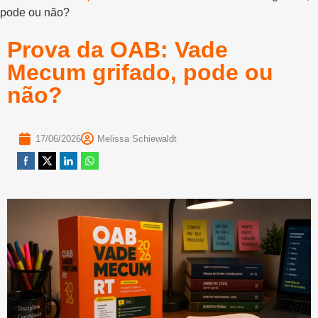
pode ou não?
Prova da OAB: Vade
Mecum grifado, pode ou
não?
17/06/2026
Melissa Schiewaldt