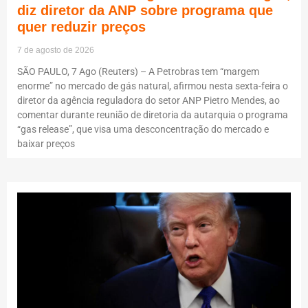
diz diretor da ANP sobre programa que
quer reduzir preços
7 de agosto de 2026
SÃO PAULO, 7 Ago (Reuters) – A Petrobras tem “margem
enorme” no mercado de gás natural, afirmou nesta sexta-feira o
diretor da agência reguladora do setor ANP Pietro Mendes, ao
comentar durante reunião de diretoria da autarquia o programa
“gas release”, que visa uma desconcentração do mercado e
baixar preços