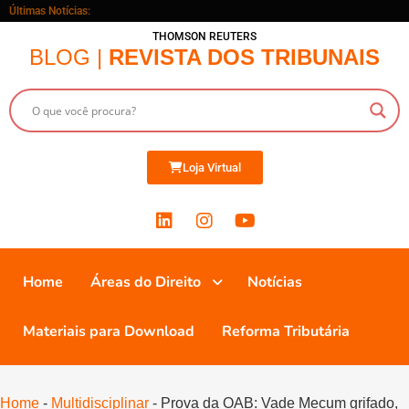
Últimas Notícias:
THOMSON REUTERS
BLOG |
REVISTA DOS TRIBUNAIS
Loja Virtual
Home
Áreas do Direito
Notícias
Materiais para Download
Reforma Tributária
Home
-
Multidisciplinar
-
Prova da OAB: Vade Mecum grifado,