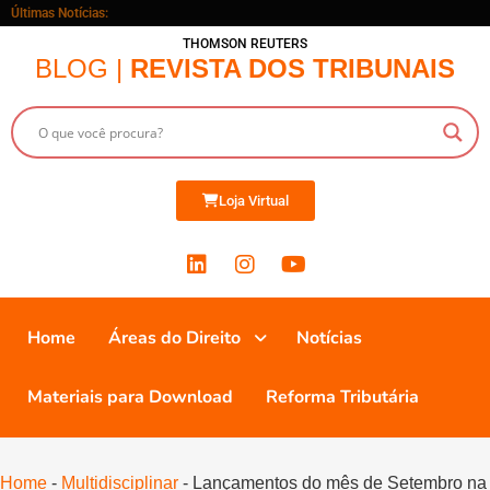
Últimas Notícias:
THOMSON REUTERS
BLOG |
REVISTA DOS TRIBUNAIS
Loja Virtual
Home
Áreas do Direito
Notícias
Materiais para Download
Reforma Tributária
Home
-
Multidisciplinar
-
Lançamentos do mês de Setembro na