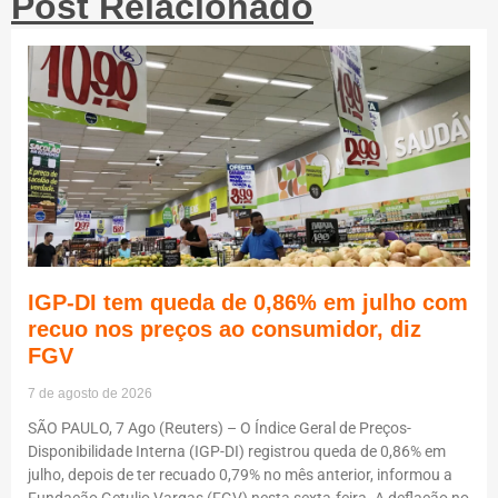
Post Relacionado
IGP-DI tem queda de 0,86% em julho com
recuo nos preços ao consumidor, diz
FGV
7 de agosto de 2026
SÃO PAULO, 7 Ago (Reuters) – O Índice Geral de Preços-
Disponibilidade Interna (IGP-DI) registrou queda de 0,86% em
julho, depois de ter recuado 0,79% no mês anterior, informou a
Fundação Getulio Vargas (FGV) nesta sexta-feira. A deflação no