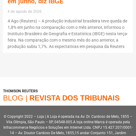
em junho, diz IBGE
4 de agosto de 2026
4 Ago (Reuters) – A produção industrial brasileira teve queda de
1,8% em junho na comparação com o mês anterior, informou o
Instituto Brasileiro de Geografia e Estatística (IBGE) nesta terça-
feira. Na comparação com o mesmo mês do ano anterior, a
produção subiu 1,7%. As expectativas em pesquisa da Reuters
THOMSON REUTERS
BLOG |
REVISTA DOS TRIBUNAIS
© Copyright 2022 – Loja | A Loja é operada na Av. Dr. Cardoso de Melo, 1855 –
Vila Olímpia, São Paulo – SP, 04548-005.A loja online Marca é operada pela
Infracommerce Negócios e Soluções em Internet Ltda. CNPJ 15.427.207/0001-
14 – Av. Doutor Cardoso De Melo, 1855,15 andar Conjunto 151, Jardim