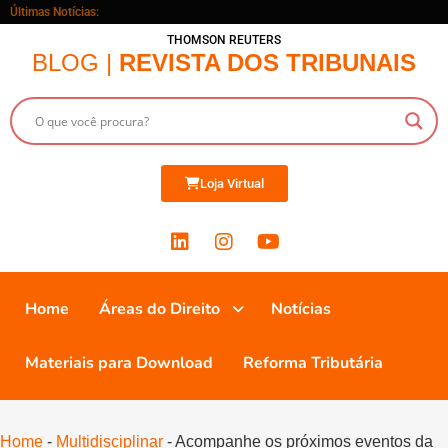
Últimas Notícias:
THOMSON REUTERS
BLOG |
REVISTA DOS TRIBUNAIS
Loja Virtual
Home
Áreas do Direito
Notícias
Materiais para Download
Reforma Tributária
Home
-
Multidisciplinar
-
Acompanhe os próximos eventos da