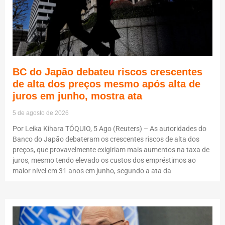
BC do Japão debateu riscos crescentes
de alta dos preços mesmo após alta de
juros em junho, mostra ata
5 de agosto de 2026
Por Leika Kihara TÓQUIO, 5 Ago (Reuters) – As autoridades do
Banco do Japão debateram os crescentes riscos de alta dos
preços, que provavelmente exigiriam mais aumentos na taxa de
juros, mesmo tendo elevado os custos dos empréstimos ao
maior nível em 31 anos em junho, segundo a ata da