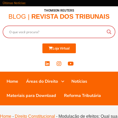
Últimas Notícias:
THOMSON REUTERS
BLOG |
REVISTA DOS TRIBUNAIS
Loja Virtual
Home
Áreas do Direito
Notícias
Materiais para Download
Reforma Tributária
Home
-
Direito Constitucional
-
Modulação de efeitos: Qual sua