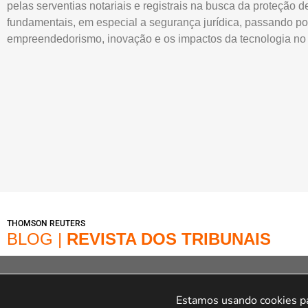
pelas serventias notariais e registrais na busca da proteção de
fundamentais, em especial a segurança jurídica, passando po
empreendedorismo, inovação e os impactos da tecnologia no â
THOMSON REUTERS
BLOG |
REVISTA DOS TRIBUNAIS
© Copyright 2022 – Loja | A Loja é operada na Av. Dr. Cardoso de Melo, 1855 – V
online Marca é operada pela Infracommerce Negócios e Soluções em Internet L
Estamos usando cookies par
Cardoso De Melo, 1855,15 andar Conjunto 151, Jardim Paulistan