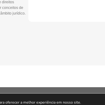
 direitos
r conceitos de
mbito jurídico.
ila Olímpia, São Paulo – SP, 04548-005.A loja
tda. CNPJ 15.427.207/0001-14 – Av. Doutor
a oferecer a melhor experiência em nosso site.

o – 04548-005 – São Paulo/SP.