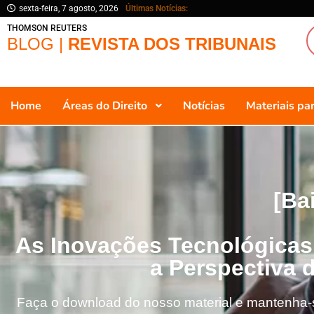
sexta-feira, 7 agosto, 2026
Últimas Notícias:
THOMSON REUTERS
BLOG |
REVISTA DOS TRIBUNAIS
Home
Áreas do Direito
Notícias
Materiais p
[Ba
As Inovações Tecnológicas 
a Perspectiva 
Faça o download do nosso material e mantenha-se