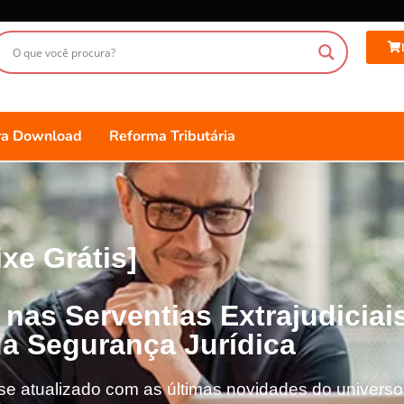
ara Download
Reforma Tributária
ixe Grátis]
nas Serventias Extrajudiciai
da Segurança Jurídica
 atualizado com as últimas novidades do universo j