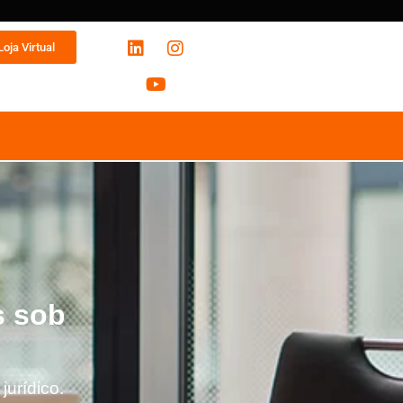
Loja Virtual
s sob
urídico.