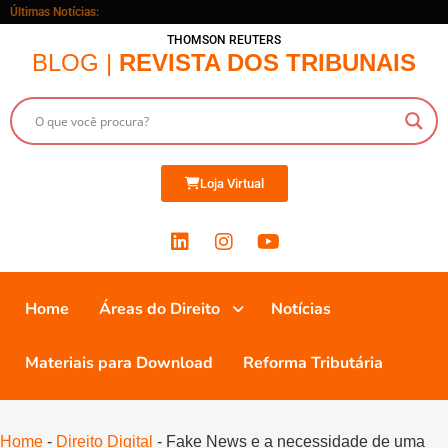
Últimas Notícias:
THOMSON REUTERS
BLOG |
REVISTA DOS TRIBUNAIS
Loja Virtual
Home
Áreas do Direito
Notícias
Materiais para Download
Reforma Tributária
Home
-
Direito Digital
-
Fake News e a necessidade de uma