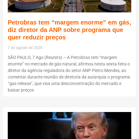
Petrobras tem “margem enorme” em gás,
diz diretor da ANP sobre programa que
quer reduzir preços
7 de agosto de 2026
SÃO PAULO, 7 Ago (Reuters) – A Petrobras tem “margem
enorme” no mercado de gás natural, afirmou nesta sexta-feira o
diretor da agência reguladora do setor ANP Pietro Mendes, ao
comentar durante reunião de diretoria da autarquia o programa
“gas release”, que visa uma desconcentração do mercado e
baixar preços