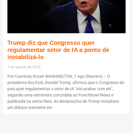
Trump diz que Congresso quer
regulamentar setor de IA a ponto de
inviabilizá-lo
7 de agosto de 2026
Por Courtney Rozen WASHINGTON, 7 Ago (Reuters) – O
presidente dos EUA, Donald Trump, afirmou que o Congresso do
país quer regulamentar o setor de IA “até acabar com ele”,
segundo uma entrevista concedida ao Punchbowl News e
publicada na sexta-feira. As declarações de Trump ressaltam
um debate crescente em