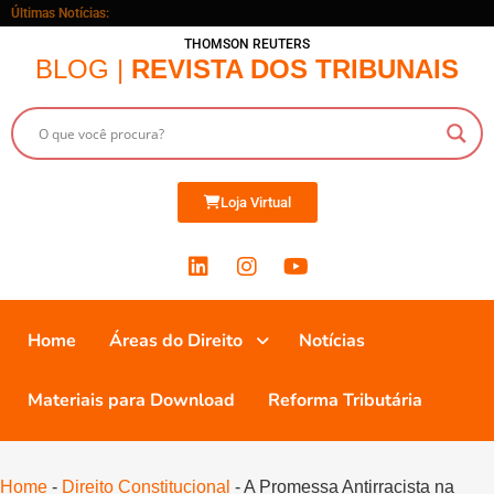
Últimas Notícias:
THOMSON REUTERS
BLOG |
REVISTA DOS TRIBUNAIS
Loja Virtual
Home
Áreas do Direito
Notícias
Materiais para Download
Reforma Tributária
Home
-
Direito Constitucional
-
A Promessa Antirracista na