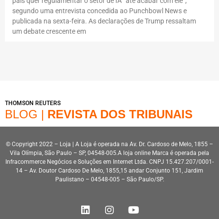
país quer regulamentar o setor de IA “até acabar com ele”,
segundo uma entrevista concedida ao Punchbowl News e
publicada na sexta-feira. As declarações de Trump ressaltam
um debate crescente em
THOMSON REUTERS
BLOG |
REVISTA DOS TRIBUNAIS
© Copyright 2022 – Loja | A Loja é operada na Av. Dr. Cardoso de Melo, 1855 –
Vila Olímpia, São Paulo – SP, 04548-005.A loja online Marca é operada pela
Infracommerce Negócios e Soluções em Internet Ltda. CNPJ 15.427.207/0001-
14 – Av. Doutor Cardoso De Melo, 1855,15 andar Conjunto 151, Jardim
Paulistano – 04548-005 – São Paulo/SP.