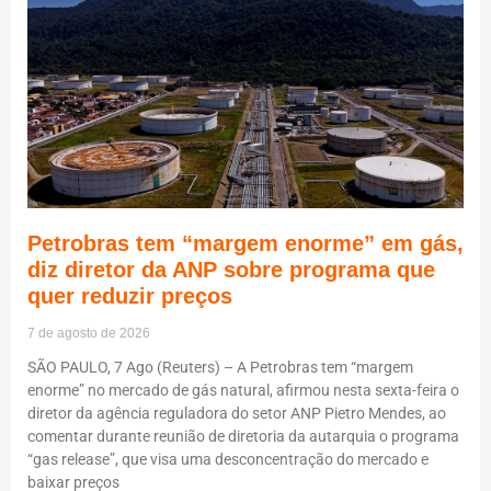
Petrobras tem “margem enorme” em gás,
diz diretor da ANP sobre programa que
quer reduzir preços
7 de agosto de 2026
SÃO PAULO, 7 Ago (Reuters) – A Petrobras tem “margem
enorme” no mercado de gás natural, afirmou nesta sexta-feira o
diretor da agência reguladora do setor ANP Pietro Mendes, ao
comentar durante reunião de diretoria da autarquia o programa
“gas release”, que visa uma desconcentração do mercado e
baixar preços