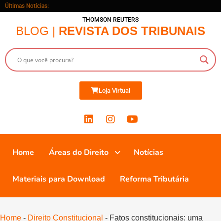
Últimas Notícias:
THOMSON REUTERS
BLOG |
REVISTA DOS TRIBUNAIS
Loja Virtual
Home
Áreas do Direito
Notícias
Materiais para Download
Reforma Tributária
Home
-
Direito Constitucional
-
Fatos constitucionais: uma