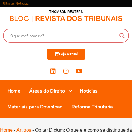
Últimas Notícias:
THOMSON REUTERS
BLOG |
REVISTA DOS TRIBUNAIS
Loja Virtual
Home
Áreas do Direito
Notícias
Materiais para Download
Reforma Tributária
Home
-
Artigos
-
Obiter Dictum: O que é e como se distingue da