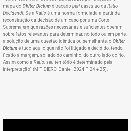
mapa do
Obiter Dictum
é traçado
pari passu
ao da
Ratio
Decidendi
. Se a
Ratio
é uma norma formulada a partir da
reconstrução da decisão de um caso por uma Corte
Suprema em que razões necessárias e suficientes operam
sobre fatos relevantes para determinar, no todo ou em parte,
a solução de uma questão idêntica ou semelhante, o
Obiter
Dictum
é tudo aquilo que não foi litigado e decidido, tendo
ficado à margem, ao lado do caminho, do outro lado do rio.
Assim como a
Ratio
, seu território é determinado pela
interpretação” (MITIDIERO, Daniel, 2024 P. 24 e 25).