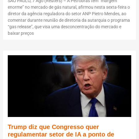
SÃO PAULO, 7 Ago (Reuters) – A Petrobras tem “margem
enorme” no mercado de gás natural, afirmou nesta sexta-feira o
diretor da agência reguladora do setor ANP Pietro Mendes, ao
comentar durante reunião de diretoria da autarquia o programa
“gas release”, que visa uma desconcentração do mercado e
baixar preços
Trump diz que Congresso quer
regulamentar setor de IA a ponto de