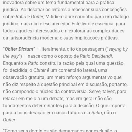
inovadora sobre um tema fundamental para a prática
jurídica. Ao desafiar os leitores a repensar suas concepções
sobre
Ratio
e
Obiter
, Mitidiero abre caminho para um diálogo
jurídico mais rico e esclarecedor. Este livro é essencial para
todos aqueles interessados ​​em explorar as complexidades
da jurisprudência moderna e suas implicações práticas.
“
Obiter Dictum
”
– literalmente, dito de passagem (“
saying by
the way
”) – nasce como o oposto de
Ratio Decidendi
.
Enquanto a
Ratio
constitui a razão pela qual uma questão
foi decidida, o
Obiter
é um comentário lateral, uma
observação gratuita, um mero reforço argumentativo que
não diz respeito à questão principal em discussão, portanto,
não compondo o núcleo da controvérsia. Serve, talvez, para
relaxar em meio a um debate, mas em geral não são
fundamentos determinantes para a decisão. O que importa
para a consideração em casos futuros é a
Ratio
, não o
Obiter
.
“Como seus domínios são demarcados por exclusão, o