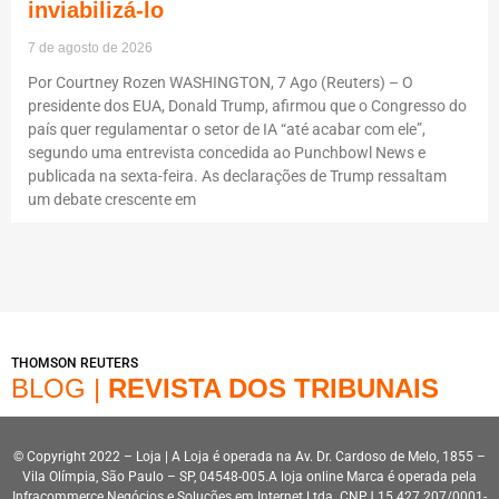
inviabilizá-lo
7 de agosto de 2026
Por Courtney Rozen WASHINGTON, 7 Ago (Reuters) – O
presidente dos EUA, Donald Trump, afirmou que o Congresso do
país quer regulamentar o setor de IA “até acabar com ele”,
segundo uma entrevista concedida ao Punchbowl News e
publicada na sexta-feira. As declarações de Trump ressaltam
um debate crescente em
THOMSON REUTERS
BLOG |
REVISTA DOS TRIBUNAIS
© Copyright 2022 – Loja | A Loja é operada na Av. Dr. Cardoso de Melo, 1855 –
Vila Olímpia, São Paulo – SP, 04548-005.A loja online Marca é operada pela
Infracommerce Negócios e Soluções em Internet Ltda. CNPJ 15.427.207/0001-