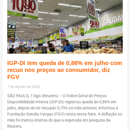
IGP-DI tem queda de 0,86% em julho com
recuo nos preços ao consumidor, diz
FGV
7 de agosto de 2026
SÃO PAULO, 7 Ago (Reuters) – O Índice Geral de Preços-
Disponibilidade Interna (IGP-DI) registrou queda de 0,86% em
julho, depois de ter recuado 0,79% no mês anterior, informou a
Fundação Getulio Vargas (FGV) nesta sexta-feira. A deflação no
mês foi menos intensa do que a esperada em pesquisa da
Reuters,