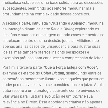
meticulosa estabelece uma base sólida para as discussões
subsequentes, permitindo aos leitores mergulhar mais
profundamente na complexidade desses conceitos.
A segunda parte, intitulada
“Cruzando o Abismo”
, mergulha
na interação dinâmica entre
Ratio
e
Obiter,
explorando os
desafios e nuances que surgem quando esses elementos se
entrelaçam dentro de uma decisão judicial. Mitidiero não
apenas analisa casos de jurisprudência para ilustrar suas
ideias, mas também oferece insights perspicazes e
exemplos práticos para enriquecer a compreensão do leitor.
Por fim, a terceira parte,
“Que a Força Esteja com Você”,
examina os efeitos do
Obiter Dictum
, distinguindo entre os
comentários meramente ilustrativos e aqueles que possuem
poder persuasivo e devem ser considerados em juízo. Aqui, o
autor recorre a uma analogia cativante com o universo de
Star Wars para ilustrar a evolução de um
Obiter
e sua
relevância no Direito. Essa abordagem criativa não apenas
torna o conteúdo mais acessível, mas também estimula a