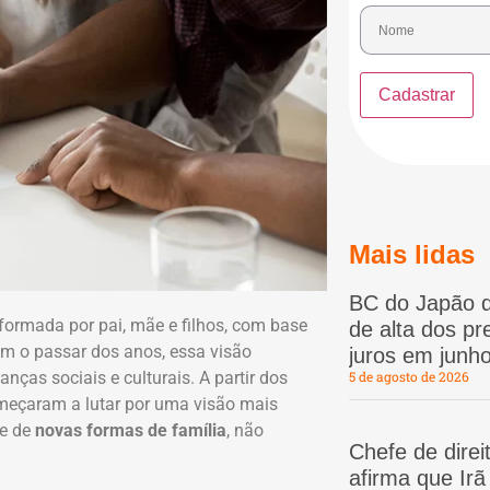
Mais lidas
BC do Japão d
formada por pai, mãe e filhos, com base
de alta dos p
om o passar dos anos, essa visão
juros em junho
ças sociais e culturais. A partir dos
5 de agosto de 2026
eçaram a lutar por uma visão mais
de de
novas formas de família
, não
Chefe de dire
afirma que Ir