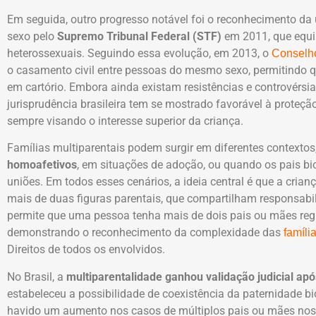
Em seguida, outro progresso notável foi o reconhecimento da
sexo pelo
Supremo Tribunal Federal (STF)
em 2011, que equi
heterossexuais. Seguindo essa evolução, em 2013, o
Conselho
o casamento civil entre pessoas do mesmo sexo, permitindo 
em cartório. Embora ainda existam resistências e controvérsi
jurisprudência brasileira tem se mostrado favorável à proteçã
sempre visando o interesse superior da criança.
Famílias multiparentais podem surgir em diferentes contexto
homoafetivos
, em situações de adoção, ou quando os pais b
uniões. Em todos esses cenários, a ideia central é que a crian
mais de duas figuras parentais, que compartilham responsabil
permite que uma pessoa tenha mais de dois pais ou mães reg
demonstrando o reconhecimento da complexidade das
famíli
Direitos de todos os envolvidos.
No Brasil, a
multiparentalidade ganhou validação judicial a
estabeleceu a possibilidade de coexistência da paternidade bi
havido um aumento nos casos de múltiplos pais ou mães nos r