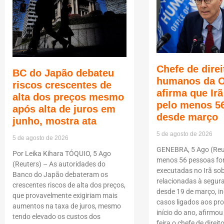
Chefe de direi
BC do Japão debateu
humanos da 
riscos crescentes de
afirma que Ir
alta dos preços mesmo
pelo menos 5
após alta de juros em
desde março
junho, mostra ata
5 de agosto de 2026
5 de agosto de 2026
GENEBRA, 5 Ago (Reut
Por Leika Kihara TÓQUIO, 5 Ago
menos 56 pessoas f
(Reuters) – As autoridades do
executadas no Irã so
Banco do Japão debateram os
relacionadas à segur
crescentes riscos de alta dos preços,
desde 19 de março, i
que provavelmente exigiriam mais
casos ligados aos pro
aumentos na taxa de juros, mesmo
início do ano, afirmou
tendo elevado os custos dos
feira o chefe de dire