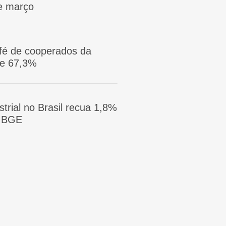
e março
afé de cooperados da
ge 67,3%
trial no Brasil recua 1,8%
 IBGE