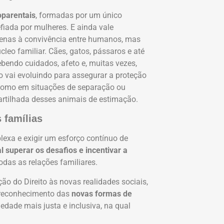
oparentais
, formadas por um único
fiada por mulheres. E ainda vale
penas à convivência entre humanos, mas
eo familiar. Cães, gatos, pássaros e até
ebendo cuidados, afeto e, muitas vezes,
o vai evoluindo para assegurar a proteção
 como em situações de separação ou
artilhada desses animais de estimação.
 famílias
exa e exigir um esforço contínuo de
l superar os desafios e incentivar a
odas as relações familiares.
 do Direito às novas realidades sociais,
 reconhecimento das
novas formas de
dade mais justa e inclusiva, na qual