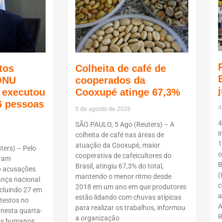
tos
Colheita de café de
ONU
cooperados da
ã executou
Cooxupé atinge 67,3%
6 pessoas
4
5 de agosto de 2026
4
SÃO PAULO, 5 Ago (Reuters) – A
i
colheita de café nas áreas de
1
atuação da Cooxupé, maior
ers) – Pelo
o
cooperativa de cafeicultores do
oram
B
Brasil, atingiu 67,3% do total,
b acusações
(
mantendo o menor ritmo desde
ança nacional
c
2018 em um ano em que produtores
ncluindo 27 em
a
estão lidando com chuvas atípicas
testos no
A
para realizar os trabalhos, informou
 nesta quarta-
R
a organização
itos humanos