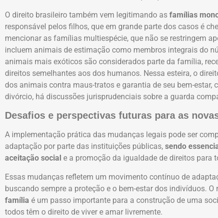
O direito brasileiro também vem legitimando as
famílias mon
responsável pelos filhos, que em grande parte dos casos é che
mencionar as famílias multiespécie, que não se restringem a
incluem animais de estimação como membros integrais do núcl
animais mais exóticos são considerados parte da família, rec
direitos semelhantes aos dos humanos. Nessa esteira, o direit
dos animais contra maus-tratos e garantia de seu bem-estar,
divórcio, há discussões jurisprudenciais sobre a guarda comp
Desafios e perspectivas futuras para as novas
A implementação prática das mudanças legais pode ser compl
adaptação por parte das instituições públicas,
sendo essencia
aceitação social
e a promoção da igualdade de direitos para t
Essas mudanças refletem um movimento contínuo de adaptação
buscando sempre a proteção e o bem-estar dos indivíduos. O
família
é um passo importante para a construção de uma socie
todos têm o direito de viver e amar livremente.