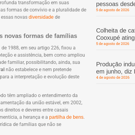
 profunda transformação em suas
pessoas desd
as formas de convívio e a pluralidade de
5 de agosto de 2026
er essas novas
de
diversidade
Colheita de c
as novas formas de famílias
Cooxupé atin
5 de agosto de 2026
 de 1988, em seu artigo 226, fixou a
roteção e assistência, bem como ampliou
e familiar, possibilitando, ainda, sua
Produção indus
ral
não estabelece e nem pretende
em junho, diz
para a interpretação e evolução deste
4 de agosto de 2026
todo têm ampliado o entendimento da
ulamentação da união estável, em 2002,
 direitos e deveres entre casais
entícia, a herança e a
.
partilha de bens
ídica de famílias que não se