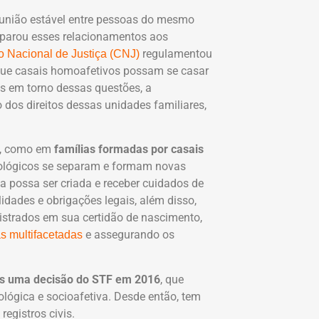
 união estável entre pessoas do mesmo
parou esses relacionamentos aos
regulamentou
 Nacional de Justiça (CNJ)
que casais homoafetivos possam se casar
as em torno dessas questões, a
o dos direitos dessas unidades familiares,
s, como em
famílias formadas por casais
iológicos se separam e formam novas
ça possa ser criada e receber cuidados de
idades e obrigações legais, além disso,
istrados em sua certidão de nascimento,
e assegurando os
as multifacetadas
pós uma decisão do STF em 2016
, que
ológica e socioafetiva. Desde então, tem
egistros civis.