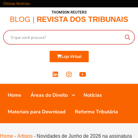
Últimas Notícias:
THOMSON REUTERS
BLOG |
REVISTA DOS TRIBUNAIS
Loja Virtual
Home
Áreas do Direito
Notícias
Materiais para Download
Reforma Tributária
Home
-
Artigos
-
Novidades de Junho de 2026 na assinatura