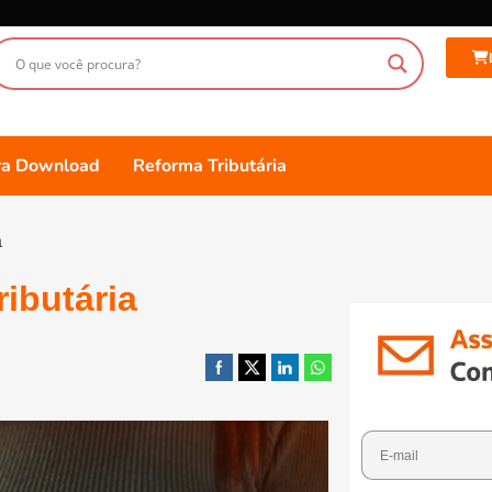
ara Download
Reforma Tributária
a
ibutária