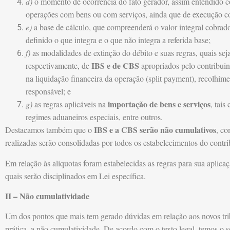
d)
o momento de ocorrência do fato gerador, assim entendido
operações com bens ou com serviços, ainda que de execução co
e)
a base de cálculo, que compreenderá o valor integral cobrado
definido o que integra e o que não integra a referida base;
f)
as modalidades de extinção do débito e suas regras, quais s
IBS e de CBS
respectivamente, de
apropriados pelo contribuin
na liquidação financeira da operação (split payment), recolhim
responsável; e
importação de bens e serviços
g)
as regras aplicáveis na
, tais
regimes aduaneiros especiais, entre outros.
IBS e a CBS serão não cumulativos
Destacamos também que o
, co
realizadas serão consolidadas por todos os estabelecimentos do contr
Em relação às alíquotas foram estabelecidas as regras para sua aplica
quais serão disciplinados em Lei específica.
II – Não cumulatividade
Um dos pontos que mais tem gerado dúvidas em relação aos novos trib
prática, a não cumulatividade. De acordo com o texto legal, temos o 