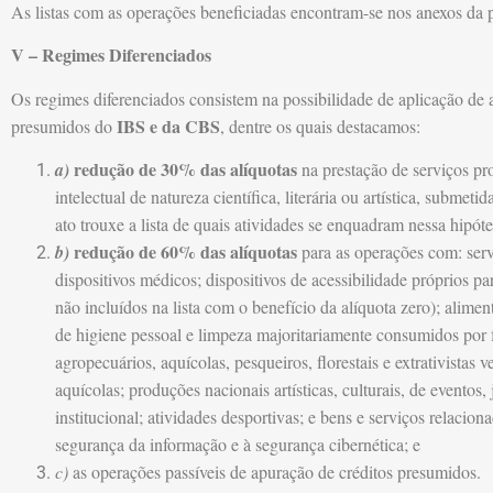
As listas com as operações beneficiadas encontram-se nos anexos da 
V – Regimes Diferenciados
Os regimes diferenciados consistem na possibilidade de aplicação de 
IBS e da CBS
presumidos do
, dentre os quais destacamos:
redução de 30% das alíquotas
a)
na prestação de serviços pro
intelectual de natureza científica, literária ou artística, submeti
ato trouxe a lista de quais atividades se enquadram nessa hipóte
redução de 60% das alíquotas
b)
para as operações com: serv
dispositivos médicos; dispositivos de acessibilidade próprios 
não incluídos na lista com o benefício da alíquota zero); ali
de higiene pessoal e limpeza majoritariamente consumidos por 
agropecuários, aquícolas, pesqueiros, florestais e extrativistas 
aquícolas; produções nacionais artísticas, culturais, de eventos,
institucional; atividades desportivas; e bens e serviços relacion
segurança da informação e à segurança cibernética; e
c)
as operações passíveis de apuração de créditos presumidos.