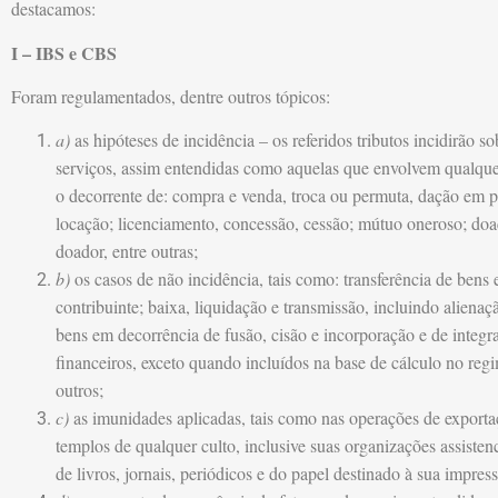
destacamos:
I – IBS e CBS
Foram regulamentados, dentre outros tópicos:
a)
as hipóteses de incidência – os referidos tributos incidirão
serviços, assim entendidas como aquelas que envolvem qualque
o decorrente de: compra e venda, troca ou permuta, dação em 
locação; licenciamento, concessão, cessão; mútuo oneroso; do
doador, entre outras;
b)
os casos de não incidência, tais como: transferência de bens
contribuinte; baixa, liquidação e transmissão, incluindo alienaç
bens em decorrência de fusão, cisão e incorporação e de integr
financeiros, exceto quando incluídos na base de cálculo no regi
outros;
c)
as imunidades aplicadas, tais como nas operações de exportaçã
templos de qualquer culto, inclusive suas organizações assiste
de livros, jornais, periódicos e do papel destinado à sua impress