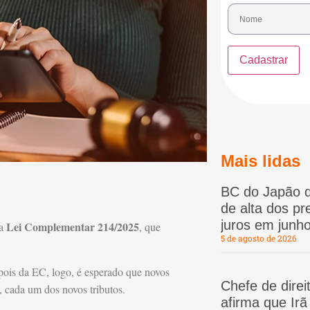
Mais lidas
BC do Japão d
de alta dos p
juros em junho
Lei Complementar 214/2025
 a
, que
5 de agosto de 2026
epois da EC, logo, é esperado que novos
Chefe de dire
, cada um dos novos tributos.
afirma que Ir