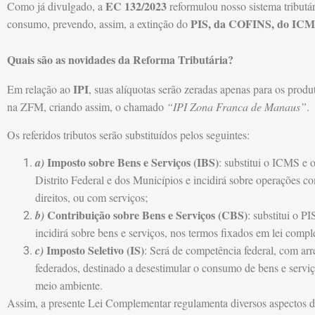
EC 132/2023
Como já divulgado, a
reformulou nosso sistema tributár
PIS, da COFINS, do ICMS
consumo, prevendo, assim, a extinção do
Quais são as novidades da Reforma Tributária?
IPI
Em relação ao
, suas alíquotas serão zeradas apenas para os prod
na ZFM, criando assim, o chamado
“IPI Zona Franca de Manaus”
.
Os referidos tributos serão substituídos pelos seguintes:
Imposto sobre Bens e Serviços (IBS)
a)
: substitui o ICMS e 
Distrito Federal e dos Municípios e incidirá sobre operações co
direitos, ou com serviços;
Contribuição sobre Bens e Serviços (CBS)
b)
: substitui o 
incidirá sobre bens e serviços, nos termos fixados em lei comp
Imposto Seletivo (IS)
c)
: Será de competência federal, com ar
federados, destinado a desestimular o consumo de bens e serviç
meio ambiente.
Assim, a presente Lei Complementar regulamenta diversos aspectos 