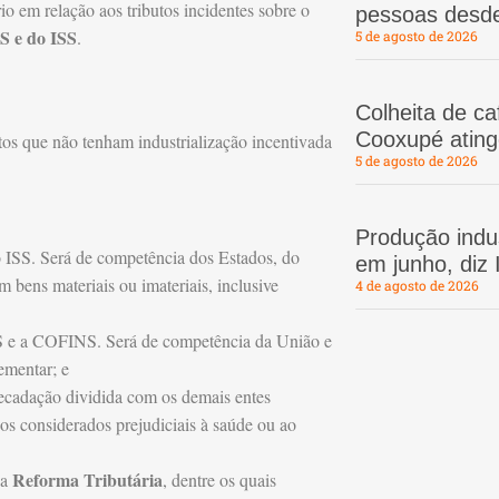
io em relação aos tributos incidentes sobre o
pessoas desd
 e do ISS
.
5 de agosto de 2026
Colheita de c
Cooxupé atin
utos que não tenham industrialização incentivada
5 de agosto de 2026
Produção indus
o ISS. Será de competência dos Estados, do
em junho, diz
m bens materiais ou imateriais, inclusive
4 de agosto de 2026
PIS e a COFINS. Será de competência da União e
lementar; e
recadação dividida com os demais entes
os considerados prejudiciais à saúde ou ao
Reforma Tributária
da
, dentre os quais