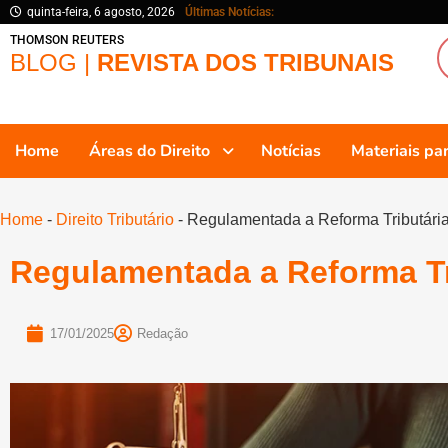
quinta-feira, 6 agosto, 2026
Últimas Notícias:
THOMSON REUTERS
BLOG |
REVISTA DOS TRIBUNAIS
Home
Áreas do Direito
Notícias
Materiais p
Home
-
Direito Tributário
-
Regulamentada a Reforma Tributári
Regulamentada a Reforma Tr
17/01/2025
Redação