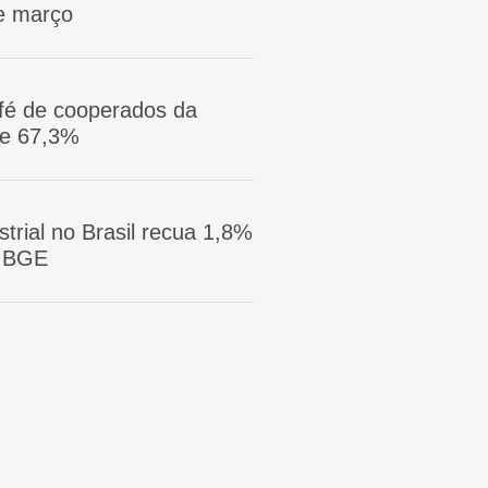
e março
afé de cooperados da
ge 67,3%
trial no Brasil recua 1,8%
 IBGE