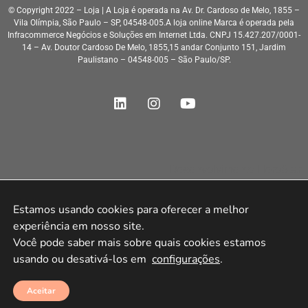
© Copyright 2022 – Loja | A Loja é operada na Av. Dr. Cardoso de Melo, 1855 –
Vila Olímpia, São Paulo – SP, 04548-005.A loja online Marca é operada pela
Infracommerce Negócios e Soluções em Internet Ltda. CNPJ 15.427.207/0001-
14 – Av. Doutor Cardoso De Melo, 1855,15 andar Conjunto 151, Jardim
Paulistano – 04548-005 – São Paulo/SP.
Desenvolvimento HeroStar
Estamos usando cookies para oferecer a melhor 
experiência em nosso site.

Você pode saber mais sobre quais cookies estamos 
usando ou desativá-los em 
configurações
.
Aceitar