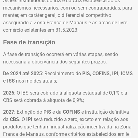
As leis instituidoras do IBS e da CBS estabelecerão os
mecanismos necessários, com ou sem contrapartidas, para
manter, em caráter geral, o diferencial competitivo
assegurado à Zona Franca de Manaus e às áreas de livre
comércio existentes em 31.5.2023.
Fase de transição
A fase de transição ocorrerá em várias etapas, sendo
necessária a observância dos seguintes prazos:
De 2024 até 2025
: Recolhimento do
PIS, COFINS, IPI, ICMS
e ISS
nos moldes atuais;
2026
: O IBS será cobrado à alíquota estadual de
0,1%
e a
CBS será cobrada à alíquota de 0,9%;
2027
: Extinção do
PIS
e da
COFINS
e instituição definitiva
da
CBS
. O
IPI
será reduzido a zero, exceto em relação aos
produtos que tenham industrialização incentivada na Zona
Franca de Manaus, conforme critérios estabelecidos em lei