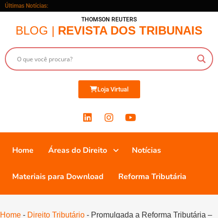
Últimas Notícias:
THOMSON REUTERS
BLOG |
REVISTA DOS TRIBUNAIS
Loja Virtual
Home
Áreas do Direito
Notícias
Materiais para Download
Reforma Tributária
Home
-
Direito Tributário
-
Promulgada a Reforma Tributária –