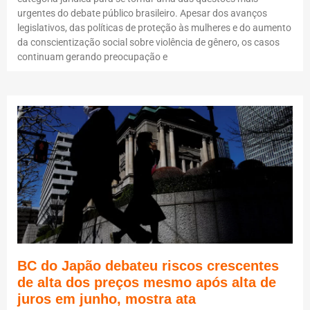
urgentes do debate público brasileiro. Apesar dos avanços
legislativos, das políticas de proteção às mulheres e do aumento
da conscientização social sobre violência de gênero, os casos
continuam gerando preocupação e
BC do Japão debateu riscos crescentes
de alta dos preços mesmo após alta de
juros em junho, mostra ata