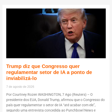
Trump diz que Congresso quer
regulamentar setor de IA a ponto de
inviabilizá-lo
7 de agosto de 2026
Por Courtney Rozen WASHINGTON, 7 Ago (Reuters) – O
presidente dos EUA, Donald Trump, afirmou que o Congresso do
país quer regulamentar o setor de IA “até acabar com ele”,
segundo uma entrevista concedida ao Punchbowl News e