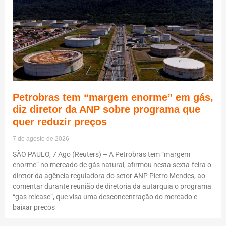
Petrobras tem “margem enorme” em gás,
diz diretor da ANP sobre programa que
quer reduzir preços
7 de agosto de 2026
SÃO PAULO, 7 Ago (Reuters) – A Petrobras tem “margem
enorme” no mercado de gás natural, afirmou nesta sexta-feira o
diretor da agência reguladora do setor ANP Pietro Mendes, ao
comentar durante reunião de diretoria da autarquia o programa
“gas release”, que visa uma desconcentração do mercado e
baixar preços