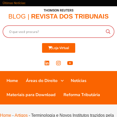
Últimas Notícias:
THOMSON REUTERS
BLOG |
REVISTA DOS TRIBUNAIS
Loja Virtual
Home
Áreas do Direito
Notícias
Materiais para Download
Reforma Tributária
Home
-
Artigos
-
Terminologia e Novos Institutos trazidos pela