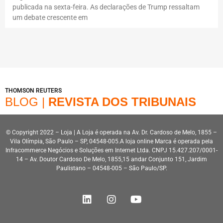
publicada na sexta-feira. As declarações de Trump ressaltam
um debate crescente em
THOMSON REUTERS
BLOG |
REVISTA DOS TRIBUNAIS
© Copyright 2022 – Loja | A Loja é operada na Av. Dr. Cardoso de Melo, 1855 –
Vila Olímpia, São Paulo – SP, 04548-005.A loja online Marca é operada pela
Infracommerce Negócios e Soluções em Internet Ltda. CNPJ 15.427.207/0001-
14 – Av. Doutor Cardoso De Melo, 1855,15 andar Conjunto 151, Jardim
Paulistano – 04548-005 – São Paulo/SP.