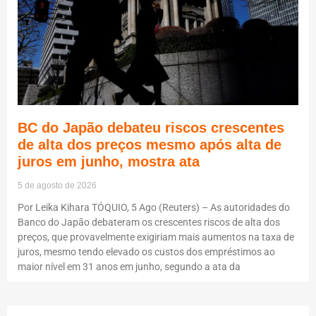
BC do Japão debateu riscos crescentes
de alta dos preços mesmo após alta de
juros em junho, mostra ata
5 de agosto de 2026
Por Leika Kihara TÓQUIO, 5 Ago (Reuters) – As autoridades do
Banco do Japão debateram os crescentes riscos de alta dos
preços, que provavelmente exigiriam mais aumentos na taxa de
juros, mesmo tendo elevado os custos dos empréstimos ao
maior nível em 31 anos em junho, segundo a ata da