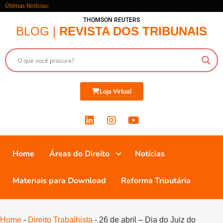
Últimas Notícias:
THOMSON REUTERS
BLOG |
REVISTA DOS TRIBUNAIS
Loja Virtual
Home
Áreas do Direito
Notícias
Materiais para Download
Reforma Tributária
Home
-
Direito Trabalhista
-
26 de abril – Dia do Juiz do