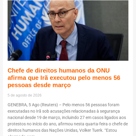
Chefe de direitos humanos da ONU
afirma que Irã executou pelo menos 56
pessoas desde março
5 de agosto de 2026
GENEBRA, 5 Ago (Reuters) – Pelo menos 56 pessoas foram
executadas no Irã sob acusações relacionadas à segurança
nacional desde 19 de março, incluindo 27 em casos ligados aos
protestos no início do ano, afirmou nesta quarta-feira o chefe de
direitos humanos das Nações Unidas, Volker Tuerk. “Estou