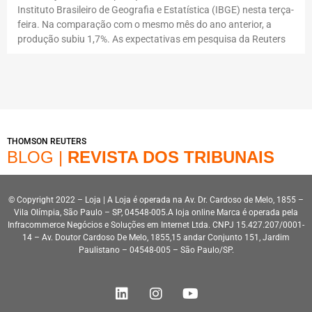
Instituto Brasileiro de Geografia e Estatística (IBGE) nesta terça-
feira. Na comparação com o mesmo mês do ano anterior, a
produção subiu 1,7%. As expectativas em pesquisa da Reuters
THOMSON REUTERS
BLOG |
REVISTA DOS TRIBUNAIS
© Copyright 2022 – Loja | A Loja é operada na Av. Dr. Cardoso de Melo, 1855 –
Vila Olímpia, São Paulo – SP, 04548-005.A loja online Marca é operada pela
Infracommerce Negócios e Soluções em Internet Ltda. CNPJ 15.427.207/0001-
14 – Av. Doutor Cardoso De Melo, 1855,15 andar Conjunto 151, Jardim
Paulistano – 04548-005 – São Paulo/SP.