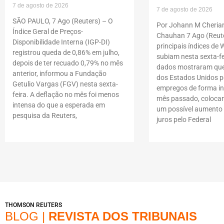
7 de agosto de 2026
7 de agosto de 2026
SÃO PAULO, 7 Ago (Reuters) – O
Por Johann M Cheria
Índice Geral de Preços-
Chauhan 7 Ago (Reute
Disponibilidade Interna (IGP-DI)
principais índices de W
registrou queda de 0,86% em julho,
subiam nesta sexta-fe
depois de ter recuado 0,79% no mês
dados mostraram que
anterior, informou a Fundação
dos Estados Unidos p
Getulio Vargas (FGV) nesta sexta-
empregos de forma i
feira. A deflação no mês foi menos
mês passado, coloca
intensa do que a esperada em
um possível aumento 
pesquisa da Reuters,
juros pelo Federal
THOMSON REUTERS
BLOG |
REVISTA DOS TRIBUNAIS