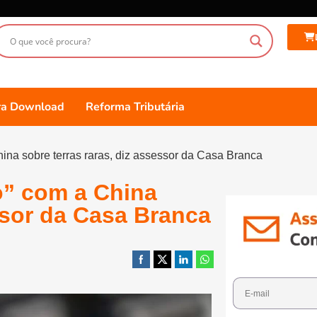
ara Download
Reforma Tributária
na sobre terras raras, diz assessor da Casa Branca
” com a China
essor da Casa Branca