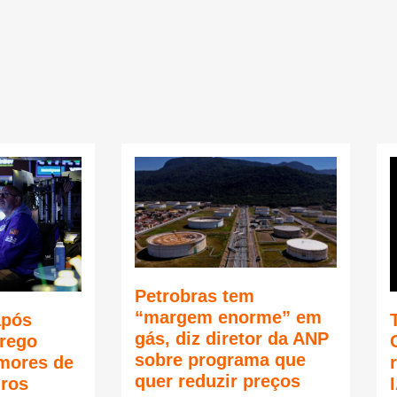
Petrobras tem
“margem enorme” em
após
gás, diz diretor da ANP
rego
sobre programa que
mores de
quer reduzir preços
uros