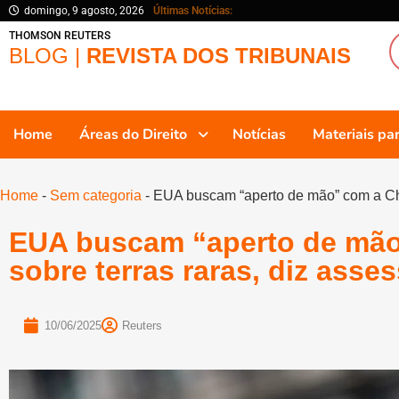
domingo, 9 agosto, 2026
Últimas Notícias:
THOMSON REUTERS
BLOG |
REVISTA DOS TRIBUNAIS
Home
Áreas do Direito
Notícias
Materiais p
Home
-
Sem categoria
-
EUA buscam “aperto de mão” com a Chi
EUA buscam “aperto de mão
sobre terras raras, diz ass
10/06/2025
Reuters