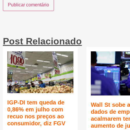
Post Relacionado
IGP-DI tem queda de
Wall St sobe 
0,86% em julho com
dados de emp
recuo nos preços ao
acalmarem te
consumidor, diz FGV
aumento de j