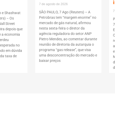
7 de agosto de 2026
7
SÃO PAULO, 7 Ago (Reuters) – A
n e Shashwat
Petrobras tem “margem enorme” no
rs) – Os
P
mercado de gás natural, afirmou
all Street
7
nesta sexta-feira o diretor da
ira depois que
E
agência reguladora do setor ANP
 a economia
C
Pietro Mendes, ao comentar durante
erdeu
r
reunião de diretoria da autarquia o
nesperada no
a
programa “gas release”, que visa
ndo em dúvida
e
uma desconcentração do mercado e
da taxa de
N
baixar preços
d
d