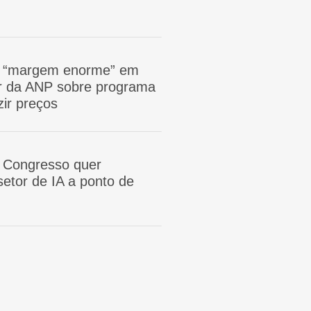
m “margem enorme” em
tor da ANP sobre programa
zir preços
 Congresso quer
etor de IA a ponto de