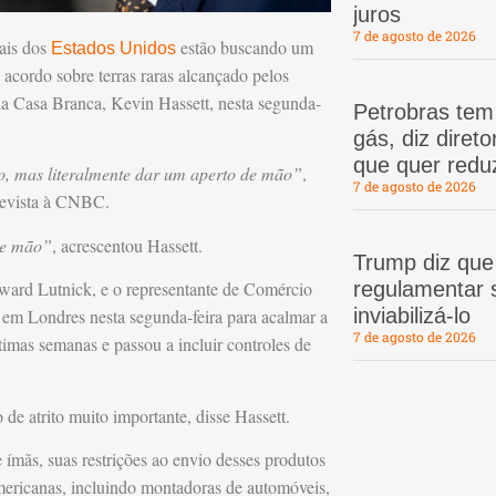
juros
7 de agosto de 2026
ais dos
estão buscando um
Estados Unidos
acordo sobre terras raras alcançado pelos
da Casa Branca, Kevin Hassett, nesta segunda-
Petrobras te
gás, diz dire
que quer redu
rio, mas literalmente dar um aperto de mão”
,
7 de agosto de 2026
revista à CNBC.
de mão”
, acrescentou Hassett.
Trump diz que
oward Lutnick, e o representante de Comércio
regulamentar s
inviabilizá-lo
 em Londres nesta segunda-feira para acalmar a
7 de agosto de 2026
timas semanas e passou a incluir controles de
de atrito muito importante, disse Hassett.
 e ímãs, suas restrições ao envio desses produtos
ericanas, incluindo montadoras de automóveis,