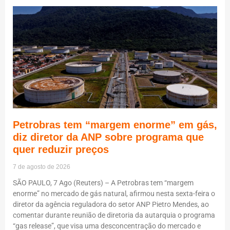
Petrobras tem “margem enorme” em gás,
diz diretor da ANP sobre programa que
quer reduzir preços
7 de agosto de 2026
SÃO PAULO, 7 Ago (Reuters) – A Petrobras tem “margem
enorme” no mercado de gás natural, afirmou nesta sexta-feira o
diretor da agência reguladora do setor ANP Pietro Mendes, ao
comentar durante reunião de diretoria da autarquia o programa
“gas release”, que visa uma desconcentração do mercado e