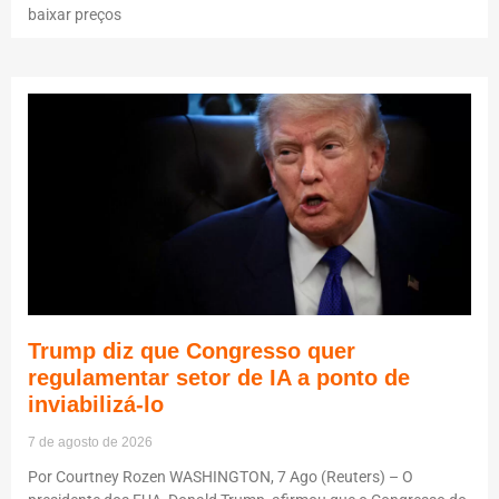
baixar preços
Trump diz que Congresso quer
regulamentar setor de IA a ponto de
inviabilizá-lo
7 de agosto de 2026
Por Courtney Rozen WASHINGTON, 7 Ago (Reuters) – O