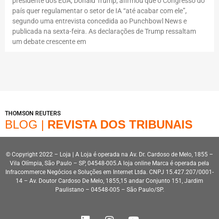
presidente dos EUA, Donald Trump, afirmou que o Congresso do
país quer regulamentar o setor de IA “até acabar com ele”,
segundo uma entrevista concedida ao Punchbowl News e
publicada na sexta-feira. As declarações de Trump ressaltam
um debate crescente em
THOMSON REUTERS
BLOG |
REVISTA DOS TRIBUNAIS
© Copyright 2022 – Loja | A Loja é operada na Av. Dr. Cardoso de Melo, 1855 –
Vila Olímpia, São Paulo – SP, 04548-005.A loja online Marca é operada pela
Infracommerce Negócios e Soluções em Internet Ltda. CNPJ 15.427.207/0001-
14 – Av. Doutor Cardoso De Melo, 1855,15 andar Conjunto 151, Jardim
Paulistano – 04548-005 – São Paulo/SP.