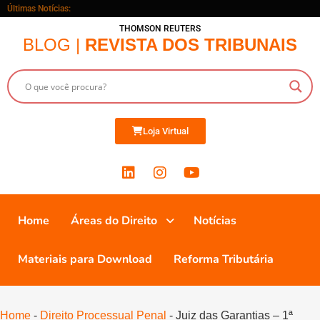
Últimas Notícias:
THOMSON REUTERS
BLOG |
REVISTA DOS TRIBUNAIS
Loja Virtual
Home
Áreas do Direito
Notícias
Materiais para Download
Reforma Tributária
Home
-
Direito Processual Penal
-
Juiz das Garantias – 1ª