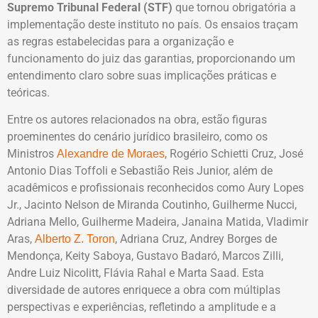
Supremo Tribunal Federal (STF)
que tornou obrigatória a
implementação deste instituto no país. Os ensaios traçam
as regras estabelecidas para a organização e
funcionamento do juiz das garantias, proporcionando um
entendimento claro sobre suas implicações práticas e
teóricas.
Entre os autores relacionados na obra, estão figuras
proeminentes do cenário jurídico brasileiro, como os
Ministros
, Rogério Schietti Cruz, José
Alexandre de Moraes
Antonio Dias Toffoli e Sebastião Reis Junior, além de
acadêmicos e profissionais reconhecidos como Aury Lopes
Jr., Jacinto Nelson de Miranda Coutinho, Guilherme Nucci,
Adriana Mello, Guilherme Madeira, Janaina Matida, Vladimir
Aras,
, Adriana Cruz, Andrey Borges de
Alberto Z. Toron
Mendonça, Keity Saboya, Gustavo Badaró, Marcos Zilli,
Andre Luiz Nicolitt, Flávia Rahal e Marta Saad. Esta
diversidade de autores enriquece a obra com múltiplas
perspectivas e experiências, refletindo a amplitude e a