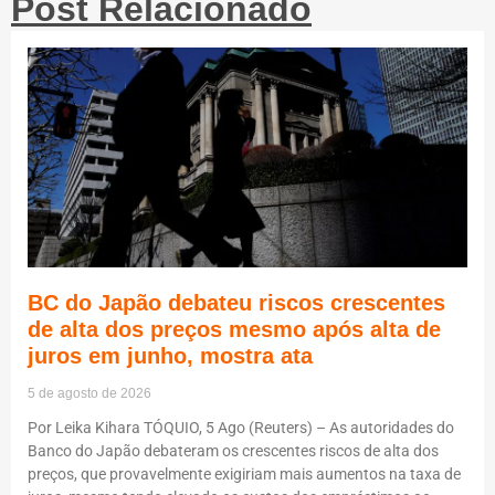
Post Relacionado
BC do Japão debateu riscos crescentes
de alta dos preços mesmo após alta de
juros em junho, mostra ata
5 de agosto de 2026
Por Leika Kihara TÓQUIO, 5 Ago (Reuters) – As autoridades do
Banco do Japão debateram os crescentes riscos de alta dos
preços, que provavelmente exigiriam mais aumentos na taxa de