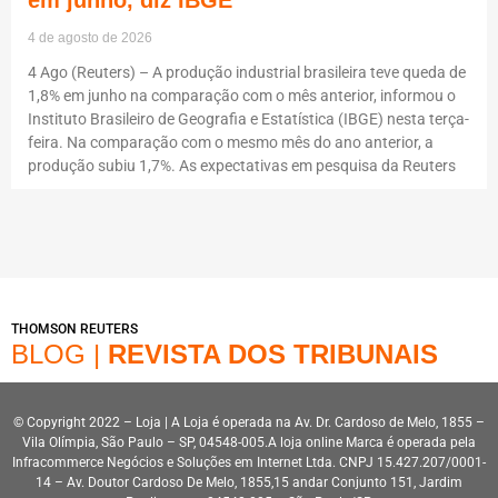
em junho, diz IBGE
4 de agosto de 2026
4 Ago (Reuters) – A produção industrial brasileira teve queda de
1,8% em junho na comparação com o mês anterior, informou o
Instituto Brasileiro de Geografia e Estatística (IBGE) nesta terça-
feira. Na comparação com o mesmo mês do ano anterior, a
produção subiu 1,7%. As expectativas em pesquisa da Reuters
THOMSON REUTERS
BLOG |
REVISTA DOS TRIBUNAIS
© Copyright 2022 – Loja | A Loja é operada na Av. Dr. Cardoso de Melo, 1855 –
Vila Olímpia, São Paulo – SP, 04548-005.A loja online Marca é operada pela
Infracommerce Negócios e Soluções em Internet Ltda. CNPJ 15.427.207/0001-
14 – Av. Doutor Cardoso De Melo, 1855,15 andar Conjunto 151, Jardim