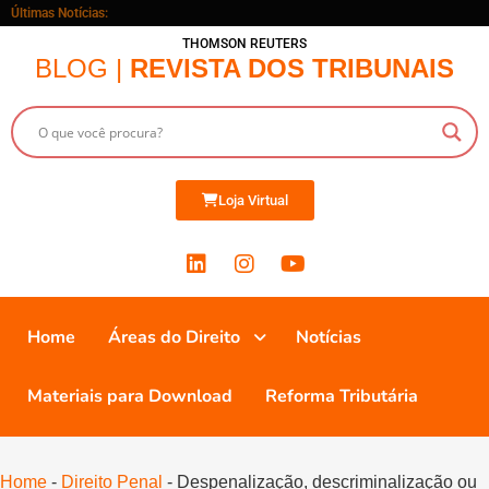
Últimas Notícias:
THOMSON REUTERS
BLOG |
REVISTA DOS TRIBUNAIS
Loja Virtual
Home
Áreas do Direito
Notícias
Materiais para Download
Reforma Tributária
Home
-
Direito Penal
-
Despenalização, descriminalização ou