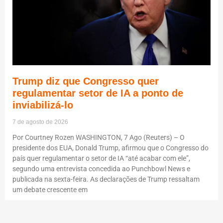
Trump diz que Congresso quer
regulamentar setor de IA a ponto de
inviabilizá-lo
7 de agosto de 2026
Por Courtney Rozen WASHINGTON, 7 Ago (Reuters) – O
presidente dos EUA, Donald Trump, afirmou que o Congresso do
país quer regulamentar o setor de IA “até acabar com ele”,
segundo uma entrevista concedida ao Punchbowl News e
publicada na sexta-feira. As declarações de Trump ressaltam
um debate crescente em