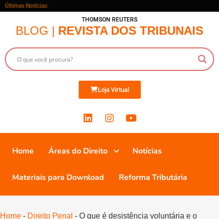
Últimas Notícias:
THOMSON REUTERS
BLOG |
REVISTA DOS TRIBUNAIS
Loja Virtual
Home
Áreas do Direito
Notícias
Materiais para Download
Reforma Tributária
Home
-
Direito Penal
-
O que é desistência voluntária e o