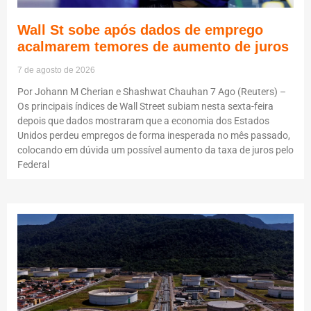
Wall St sobe após dados de emprego
acalmarem temores de aumento de juros
7 de agosto de 2026
Por Johann M Cherian e Shashwat Chauhan 7 Ago (Reuters) –
Os principais índices de Wall Street subiam nesta sexta-feira
depois que dados mostraram que a economia dos Estados
Unidos perdeu empregos de forma inesperada no mês passado,
colocando em dúvida um possível aumento da taxa de juros pelo
Federal