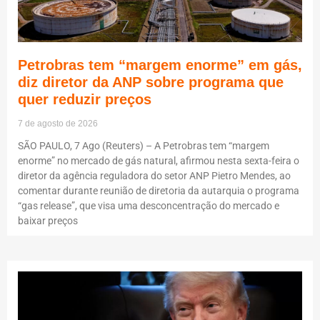
Petrobras tem “margem enorme” em gás,
diz diretor da ANP sobre programa que
quer reduzir preços
7 de agosto de 2026
SÃO PAULO, 7 Ago (Reuters) – A Petrobras tem “margem
enorme” no mercado de gás natural, afirmou nesta sexta-feira o
diretor da agência reguladora do setor ANP Pietro Mendes, ao
comentar durante reunião de diretoria da autarquia o programa
“gas release”, que visa uma desconcentração do mercado e
baixar preços