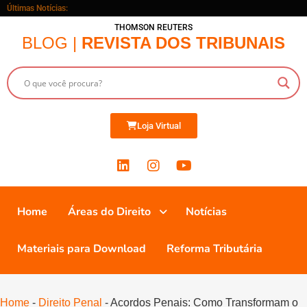
Últimas Notícias:
THOMSON REUTERS
BLOG |
REVISTA DOS TRIBUNAIS
Loja Virtual
Home
Áreas do Direito
Notícias
Materiais para Download
Reforma Tributária
Home
-
Direito Penal
-
Acordos Penais: Como Transformam o