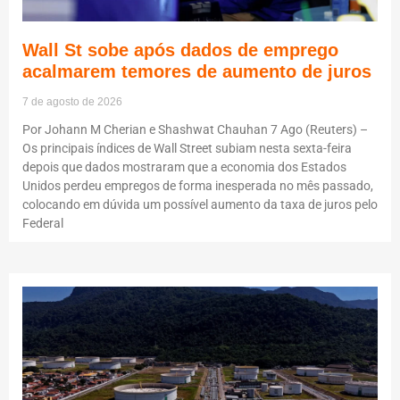
Wall St sobe após dados de emprego
acalmarem temores de aumento de juros
7 de agosto de 2026
Por Johann M Cherian e Shashwat Chauhan 7 Ago (Reuters) –
Os principais índices de Wall Street subiam nesta sexta-feira
depois que dados mostraram que a economia dos Estados
Unidos perdeu empregos de forma inesperada no mês passado,
colocando em dúvida um possível aumento da taxa de juros pelo
Federal