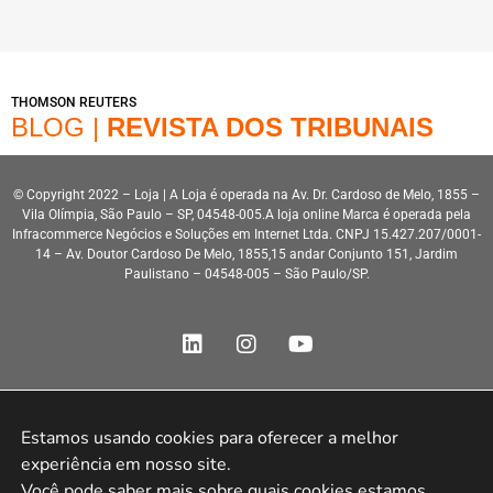
THOMSON REUTERS
BLOG |
REVISTA DOS TRIBUNAIS
© Copyright 2022 – Loja | A Loja é operada na Av. Dr. Cardoso de Melo, 1855 –
Vila Olímpia, São Paulo – SP, 04548-005.A loja online Marca é operada pela
Infracommerce Negócios e Soluções em Internet Ltda. CNPJ 15.427.207/0001-
14 – Av. Doutor Cardoso De Melo, 1855,15 andar Conjunto 151, Jardim
Paulistano – 04548-005 – São Paulo/SP.
Estamos usando cookies para oferecer a melhor 
Desenvolvimento HeroStar
experiência em nosso site.

Você pode saber mais sobre quais cookies estamos 