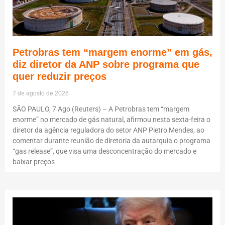
Petrobras tem “margem enorme” em gás,
diz diretor da ANP sobre programa que
quer reduzir preços
7 de agosto de 2026
SÃO PAULO, 7 Ago (Reuters) – A Petrobras tem “margem
enorme” no mercado de gás natural, afirmou nesta sexta-feira o
diretor da agência reguladora do setor ANP Pietro Mendes, ao
comentar durante reunião de diretoria da autarquia o programa
“gas release”, que visa uma desconcentração do mercado e
baixar preços