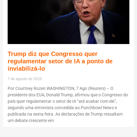
Trump diz que Congresso quer
regulamentar setor de IA a ponto de
inviabilizá-lo
7 de agosto de 2026
Por Courtney Rozen WASHINGTON, 7 Ago (Reuters) – O
presidente dos EUA, Donald Trump, afirmou que o Congresso do
país quer regulamentar o setor de IA “até acabar com ele”,
segundo uma entrevista concedida ao Punchbowl News e
publicada na sexta-feira. As declarações de Trump ressaltam
um debate crescente em