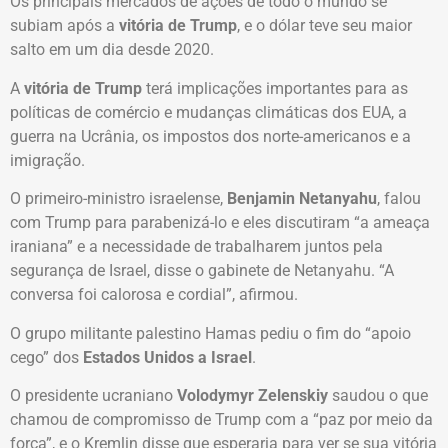
Os principais mercados de ações de todo o mundo se
subiam após a
vitória de Trump
, e o dólar teve seu maior
salto em um dia desde 2020.
A
vitória de Trump
terá implicações importantes para as
políticas de comércio e mudanças climáticas dos EUA, a
guerra na Ucrânia, os impostos dos norte-americanos e a
imigração.
O primeiro-ministro israelense,
Benjamin Netanyahu
, falou
com Trump para parabenizá-lo e eles discutiram “a ameaça
iraniana” e a necessidade de trabalharem juntos pela
segurança de Israel, disse o gabinete de Netanyahu. “A
conversa foi calorosa e cordial”, afirmou.
O grupo militante palestino Hamas pediu o fim do “apoio
cego” dos
Estados Unidos a Israel
.
O presidente ucraniano
Volodymyr Zelenskiy
saudou o que
chamou de compromisso de Trump com a “paz por meio da
força”, e o Kremlin disse que esperaria para ver se sua vitória