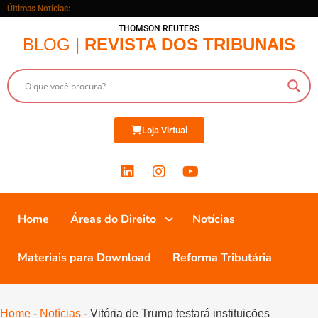
Últimas Notícias:
THOMSON REUTERS
BLOG |
REVISTA DOS TRIBUNAIS
Loja Virtual
Home
Áreas do Direito
Notícias
Materiais para Download
Reforma Tributária
Home
-
Notícias
-
Vitória de Trump testará instituições