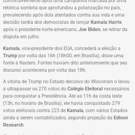
confortavelmente após uma campanha marcada por uma
retórica sombria que aprofundou a polarização no país,
prevalecendo após dois atentados contra sua vida e uma
decisão tardia dos democratas de lançar
Kamala Harris
após o presidente norte-americano,
Joe Biden
, se retirar da
disputa em julho.
Kamala
, vice-presidente dos EUA, concederá a eleição a
Trump
por volta das 16h (18h00, em Brasília), disse uma
fonte à Reuters. Fontes haviam dito anteriormente que seu
discurso aconteceria por volta das 18h.
A vitória de Trump no Estado decisivo do Wisconsin o levou
a ultrapassar os 270 votos do
Colégio Eleitoral
necessários
para conquistar a Presidência. Até as 11h da costa leste
(13h, no horário de Brasília), ele havia conquistado 279
votos eleitorais contra 223 de
Kamala
, com vários Estados
ainda a serem contabilizados, segundo projeção da
Edison
Research
.