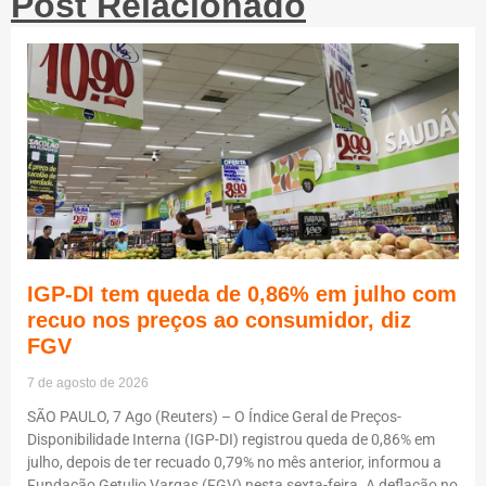
Post Relacionado
IGP-DI tem queda de 0,86% em julho com
recuo nos preços ao consumidor, diz
FGV
7 de agosto de 2026
SÃO PAULO, 7 Ago (Reuters) – O Índice Geral de Preços-
Disponibilidade Interna (IGP-DI) registrou queda de 0,86% em
julho, depois de ter recuado 0,79% no mês anterior, informou a
Fundação Getulio Vargas (FGV) nesta sexta-feira. A deflação no