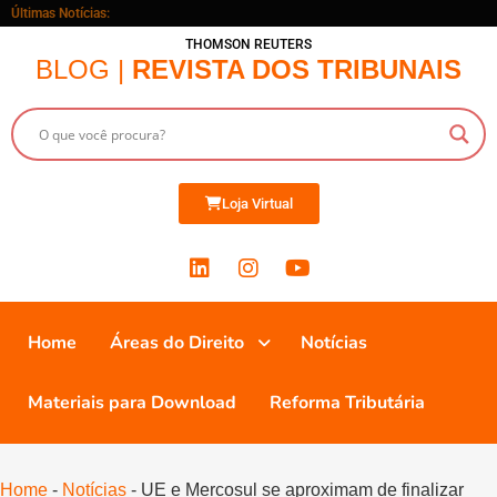
Últimas Notícias:
THOMSON REUTERS
BLOG |
REVISTA DOS TRIBUNAIS
Loja Virtual
Home
Áreas do Direito
Notícias
Materiais para Download
Reforma Tributária
Home
-
Notícias
-
UE e Mercosul se aproximam de finalizar