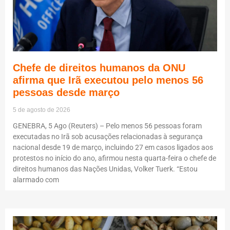
Chefe de direitos humanos da ONU
afirma que Irã executou pelo menos 56
pessoas desde março
5 de agosto de 2026
GENEBRA, 5 Ago (Reuters) – Pelo menos 56 pessoas foram
executadas no Irã sob acusações relacionadas à segurança
nacional desde 19 de março, incluindo 27 em casos ligados aos
protestos no início do ano, afirmou nesta quarta-feira o chefe de
direitos humanos das Nações Unidas, Volker Tuerk. “Estou
alarmado com