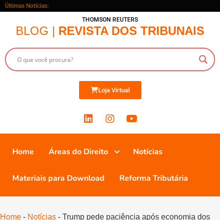
Últimas Notícias:
THOMSON REUTERS
BLOG |
REVISTA DOS TRIBUNAIS
Loja Virtual
Home
Áreas do Direito
Notícias
Materiais para Download
Reforma Tributária
Home
-
Notícias
-
Trump pede paciência após economia dos