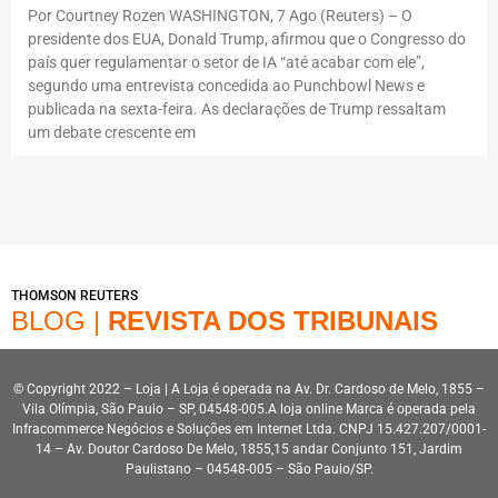
Por Courtney Rozen WASHINGTON, 7 Ago (Reuters) – O
presidente dos EUA, Donald Trump, afirmou que o Congresso do
país quer regulamentar o setor de IA “até acabar com ele”,
segundo uma entrevista concedida ao Punchbowl News e
publicada na sexta-feira. As declarações de Trump ressaltam
um debate crescente em
THOMSON REUTERS
BLOG |
REVISTA DOS TRIBUNAIS
© Copyright 2022 – Loja | A Loja é operada na Av. Dr. Cardoso de Melo, 1855 –
Vila Olímpia, São Paulo – SP, 04548-005.A loja online Marca é operada pela
Infracommerce Negócios e Soluções em Internet Ltda. CNPJ 15.427.207/0001-
14 – Av. Doutor Cardoso De Melo, 1855,15 andar Conjunto 151, Jardim
Paulistano – 04548-005 – São Paulo/SP.