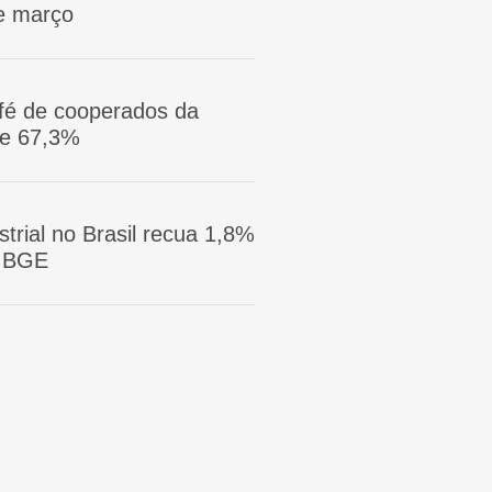
e março
afé de cooperados da
ge 67,3%
trial no Brasil recua 1,8%
 IBGE