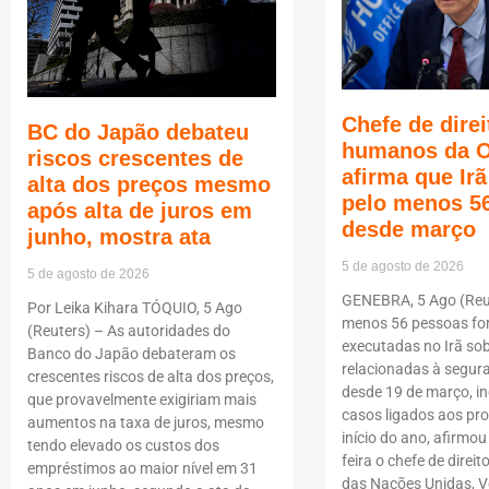
Chefe de direi
BC do Japão debateu
humanos da 
riscos crescentes de
afirma que Ir
alta dos preços mesmo
pelo menos 5
após alta de juros em
desde março
junho, mostra ata
5 de agosto de 2026
5 de agosto de 2026
GENEBRA, 5 Ago (Reut
Por Leika Kihara TÓQUIO, 5 Ago
menos 56 pessoas f
(Reuters) – As autoridades do
executadas no Irã so
Banco do Japão debateram os
relacionadas à segur
crescentes riscos de alta dos preços,
desde 19 de março, i
que provavelmente exigiriam mais
casos ligados aos pro
aumentos na taxa de juros, mesmo
início do ano, afirmou
tendo elevado os custos dos
feira o chefe de dire
empréstimos ao maior nível em 31
das Nações Unidas, Vo