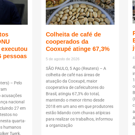
tos
Colheita de café de
ONU
cooperados da
ã executou
Cooxupé atinge 67,3%
6 pessoas
4
5 de agosto de 2026
4
SÃO PAULO, 5 Ago (Reuters) – A
i
colheita de café nas áreas de
1
atuação da Cooxupé, maior
ers) – Pelo
o
cooperativa de cafeicultores do
oram
B
Brasil, atingiu 67,3% do total,
b acusações
(
mantendo o menor ritmo desde
ança nacional
c
2018 em um ano em que produtores
ncluindo 27 em
a
estão lidando com chuvas atípicas
testos no
A
para realizar os trabalhos, informou
 nesta quarta-
R
a organização
itos humanos
lker Tuerk.