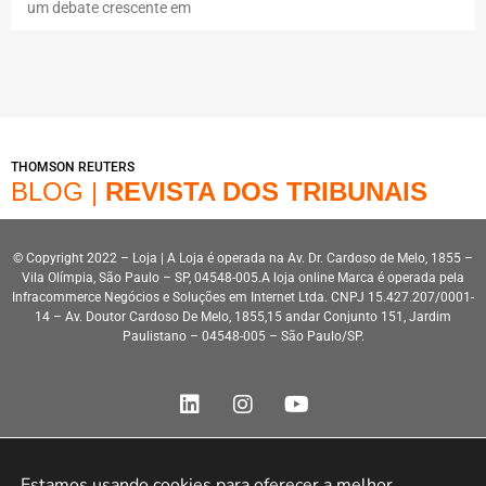
um debate crescente em
THOMSON REUTERS
BLOG |
REVISTA DOS TRIBUNAIS
© Copyright 2022 – Loja | A Loja é operada na Av. Dr. Cardoso de Melo, 1855 –
Vila Olímpia, São Paulo – SP, 04548-005.A loja online Marca é operada pela
Infracommerce Negócios e Soluções em Internet Ltda. CNPJ 15.427.207/0001-
14 – Av. Doutor Cardoso De Melo, 1855,15 andar Conjunto 151, Jardim
Paulistano – 04548-005 – São Paulo/SP.
Estamos usando cookies para oferecer a melhor 