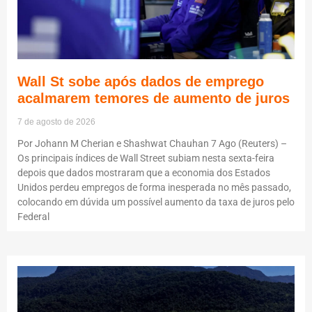
Wall St sobe após dados de emprego
acalmarem temores de aumento de juros
7 de agosto de 2026
Por Johann M Cherian e Shashwat Chauhan 7 Ago (Reuters) –
Os principais índices de Wall Street subiam nesta sexta-feira
depois que dados mostraram que a economia dos Estados
Unidos perdeu empregos de forma inesperada no mês passado,
colocando em dúvida um possível aumento da taxa de juros pelo
Federal