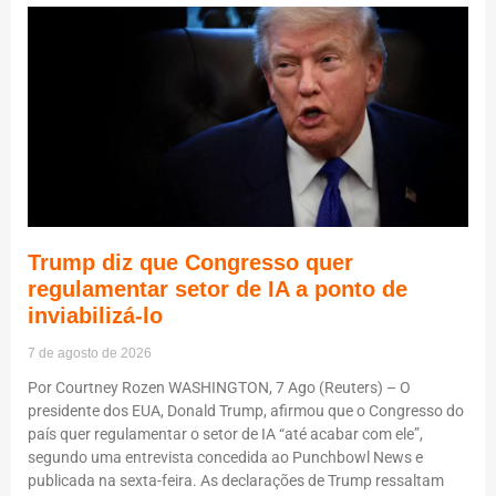
Trump diz que Congresso quer
regulamentar setor de IA a ponto de
inviabilizá-lo
7 de agosto de 2026
Por Courtney Rozen WASHINGTON, 7 Ago (Reuters) – O
presidente dos EUA, Donald Trump, afirmou que o Congresso do
país quer regulamentar o setor de IA “até acabar com ele”,
segundo uma entrevista concedida ao Punchbowl News e
publicada na sexta-feira. As declarações de Trump ressaltam