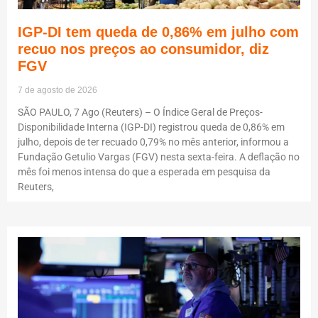
IGP-DI tem queda de 0,86% em julho com
recuo nos preços ao consumidor, diz
FGV
7 de agosto de 2026
SÃO PAULO, 7 Ago (Reuters) – O Índice Geral de Preços-
Disponibilidade Interna (IGP-DI) registrou queda de 0,86% em
julho, depois de ter recuado 0,79% no mês anterior, informou a
Fundação Getulio Vargas (FGV) nesta sexta-feira. A deflação no
mês foi menos intensa do que a esperada em pesquisa da
Reuters,