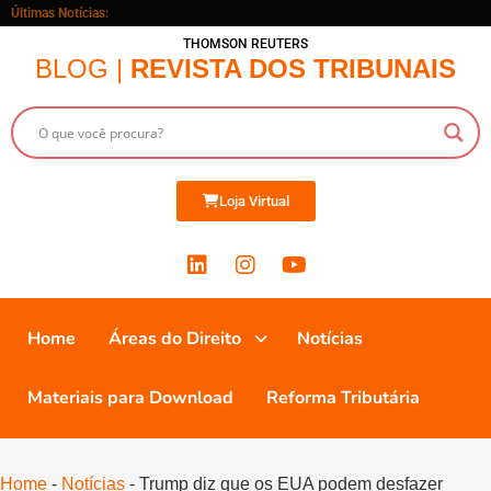
Últimas Notícias:
THOMSON REUTERS
BLOG |
REVISTA DOS TRIBUNAIS
Loja Virtual
Home
Áreas do Direito
Notícias
Materiais para Download
Reforma Tributária
Home
-
Notícias
-
Trump diz que os EUA podem desfazer