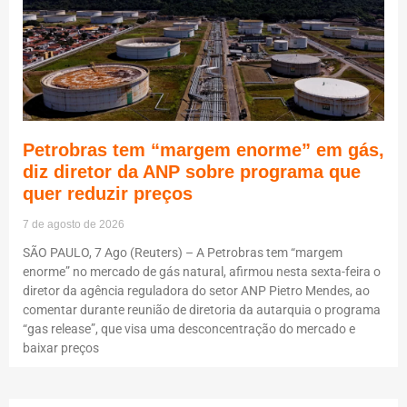
Petrobras tem “margem enorme” em gás,
diz diretor da ANP sobre programa que
quer reduzir preços
7 de agosto de 2026
SÃO PAULO, 7 Ago (Reuters) – A Petrobras tem “margem
enorme” no mercado de gás natural, afirmou nesta sexta-feira o
diretor da agência reguladora do setor ANP Pietro Mendes, ao
comentar durante reunião de diretoria da autarquia o programa
“gas release”, que visa uma desconcentração do mercado e
baixar preços