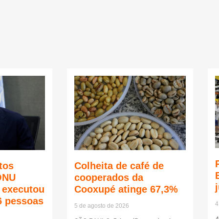
tos
Colheita de café de
ONU
cooperados da
ã executou
Cooxupé atinge 67,3%
6 pessoas
4
5 de agosto de 2026