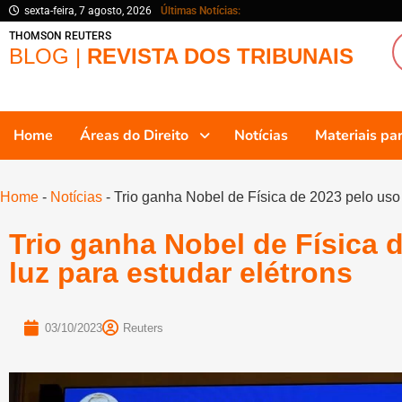
sexta-feira, 7 agosto, 2026
Últimas Notícias:
THOMSON REUTERS
BLOG |
REVISTA DOS TRIBUNAIS
Home
Áreas do Direito
Notícias
Materiais p
Home
-
Notícias
-
Trio ganha Nobel de Física de 2023 pelo uso 
Trio ganha Nobel de Física 
luz para estudar elétrons
03/10/2023
Reuters