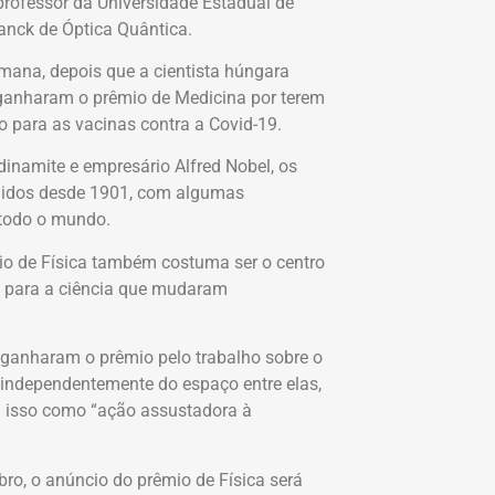
 professor da Universidade Estadual de
lanck de Óptica Quântica.
mana, depois que a cientista húngara
ganharam o prêmio de Medicina por terem
 para as vacinas contra a Covid-19.
inamite e empresário Alfred Nobel, os
cedidos desde 1901, com algumas
 todo o mundo.
mio de Física também costuma ser o centro
s para a ciência que mudaram
 ganharam o prêmio pelo trabalho sobre o
 independentemente do espaço entre elas,
 a isso como “ação assustadora à
ro, o anúncio do prêmio de Física será