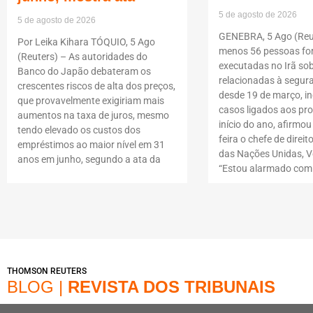
5 de agosto de 2026
5 de agosto de 2026
GENEBRA, 5 Ago (Reut
Por Leika Kihara TÓQUIO, 5 Ago
menos 56 pessoas f
(Reuters) – As autoridades do
executadas no Irã so
Banco do Japão debateram os
relacionadas à segur
crescentes riscos de alta dos preços,
desde 19 de março, i
que provavelmente exigiriam mais
casos ligados aos pro
aumentos na taxa de juros, mesmo
início do ano, afirmou
tendo elevado os custos dos
feira o chefe de dire
empréstimos ao maior nível em 31
das Nações Unidas, Vo
anos em junho, segundo a ata da
“Estou alarmado com
THOMSON REUTERS
BLOG |
REVISTA DOS TRIBUNAIS