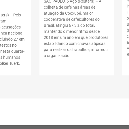
4
SÃO PAULO, 5 Ago (Reuters) – A
i
colheita de café nas áreas de
1
atuação da Cooxupé, maior
ers) – Pelo
o
cooperativa de cafeicultores do
oram
B
Brasil, atingiu 67,3% do total,
b acusações
(
mantendo o menor ritmo desde
ança nacional
c
2018 em um ano em que produtores
ncluindo 27 em
a
estão lidando com chuvas atípicas
testos no
A
para realizar os trabalhos, informou
 nesta quarta-
R
a organização
itos humanos
lker Tuerk.