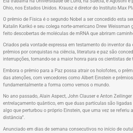
Ela trabalha na Universidade de Lund, na Suécia, e Agostini é
Ohio, nos Estados Unidos. Krausz é diretor do Instituto Max P
O prêmio de Física é o segundo Nobel a ser concedido esta se
Katalin Karikó e seu colega norte-americano Drew Weissman 
feito descobertas de moléculas de mRNA que abriram caminho
Criados pela vontade expressa em testamento do inventor da d
prêmios por conquistas na ciência, literatura e paz são con
interrupções, tornando-se a maior honra para os cientistas de
Embora o prêmio para a Paz possa atrair os holofotes, o prê
das atenções, com vencedores como Albert Einstein e prêmio
fundamentalmente a forma como vemos o mundo.
No ano passado, Alain Aspect, John Clauser e Anton Zeilinger
entrelaçamento quântico, em que duas partículas são ligadas
algo que perturbou o próprio Einstein, que uma vez se referiu
distância”.
Anunciado em dias de semana consecutivos no início de outub