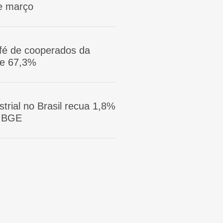
e março
afé de cooperados da
ge 67,3%
trial no Brasil recua 1,8%
 IBGE