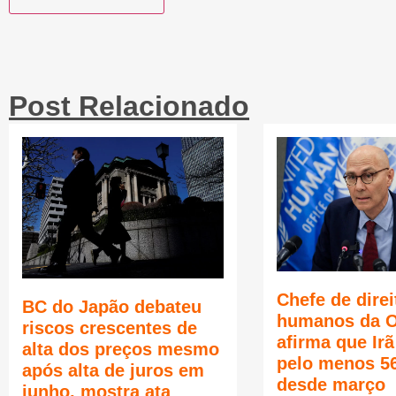
Post Relacionado
Chefe de direi
BC do Japão debateu
humanos da 
riscos crescentes de
afirma que Ir
alta dos preços mesmo
pelo menos 5
após alta de juros em
desde março
junho, mostra ata