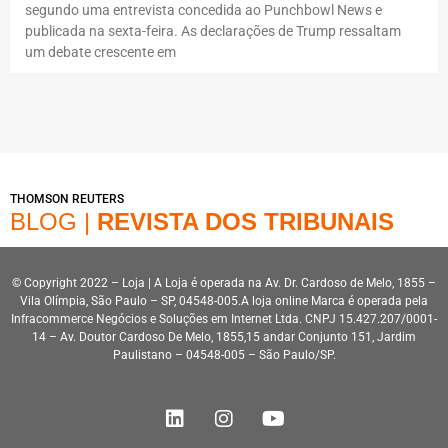
segundo uma entrevista concedida ao Punchbowl News e
publicada na sexta-feira. As declarações de Trump ressaltam
um debate crescente em
THOMSON REUTERS
BLOG |
REVISTA DOS TRIBUNAIS
© Copyright 2022 – Loja | A Loja é operada na Av. Dr. Cardoso de Melo, 1855 –
Vila Olímpia, São Paulo – SP, 04548-005.A loja online Marca é operada pela
Infracommerce Negócios e Soluções em Internet Ltda. CNPJ 15.427.207/0001-
14 – Av. Doutor Cardoso De Melo, 1855,15 andar Conjunto 151, Jardim
Paulistano – 04548-005 – São Paulo/SP.