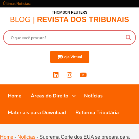
Últimas Notícias:
THOMSON REUTERS
BLOG |
REVISTA DOS TRIBUNAIS
Loja Virtual
Home
Áreas do Direito
Notícias
Materiais para Download
Reforma Tributária
Home
-
Notícias
-
Suprema Corte dos EUA se prepara para