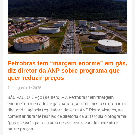
Petrobras tem “margem enorme” em gás,
diz diretor da ANP sobre programa que
quer reduzir preços
7 de agosto de 2026
SÃO PAULO, 7 Ago (Reuters) – A Petrobras tem “margem
enorme” no mercado de gás natural, afirmou nesta sexta-feira o
diretor da agência reguladora do setor ANP Pietro Mendes, ao
comentar durante reunião de diretoria da autarquia o programa
“gas release”, que visa uma desconcentração do mercado e
baixar preços