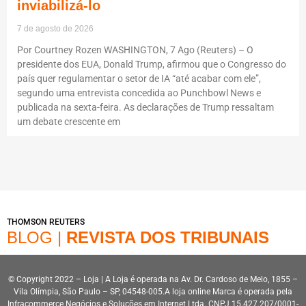
inviabilizá-lo
7 de agosto de 2026
Por Courtney Rozen WASHINGTON, 7 Ago (Reuters) – O
presidente dos EUA, Donald Trump, afirmou que o Congresso do
país quer regulamentar o setor de IA “até acabar com ele”,
segundo uma entrevista concedida ao Punchbowl News e
publicada na sexta-feira. As declarações de Trump ressaltam
um debate crescente em
THOMSON REUTERS
BLOG |
REVISTA DOS TRIBUNAIS
© Copyright 2022 – Loja | A Loja é operada na Av. Dr. Cardoso de Melo, 1855 –
Vila Olímpia, São Paulo – SP, 04548-005.A loja online Marca é operada pela
Infracommerce Negócios e Soluções em Internet Ltda. CNPJ 15.427.207/0001-