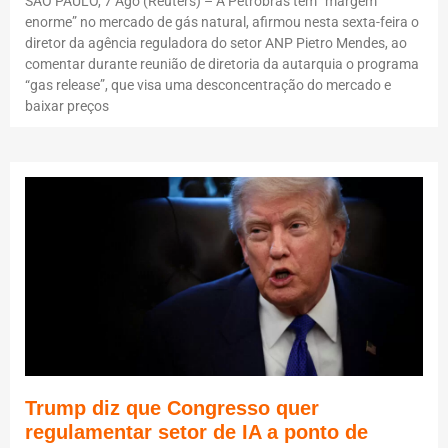
SÃO PAULO, 7 Ago (Reuters) – A Petrobras tem “margem
enorme” no mercado de gás natural, afirmou nesta sexta-feira o
diretor da agência reguladora do setor ANP Pietro Mendes, ao
comentar durante reunião de diretoria da autarquia o programa
“gas release”, que visa uma desconcentração do mercado e
baixar preços
Trump diz que Congresso quer
regulamentar setor de IA a ponto de