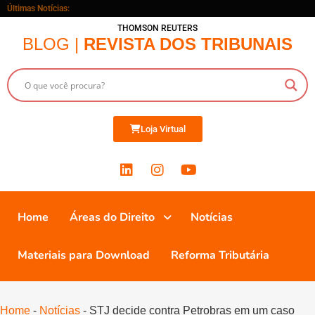
Últimas Notícias:
THOMSON REUTERS
BLOG |
REVISTA DOS TRIBUNAIS
Loja Virtual
Home
Áreas do Direito
Notícias
Materiais para Download
Reforma Tributária
Home
-
Notícias
-
STJ decide contra Petrobras em um caso