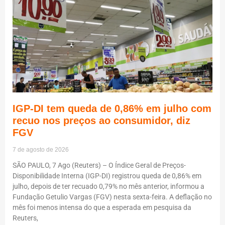
IGP-DI tem queda de 0,86% em julho com
recuo nos preços ao consumidor, diz
FGV
7 de agosto de 2026
SÃO PAULO, 7 Ago (Reuters) – O Índice Geral de Preços-
Disponibilidade Interna (IGP-DI) registrou queda de 0,86% em
julho, depois de ter recuado 0,79% no mês anterior, informou a
Fundação Getulio Vargas (FGV) nesta sexta-feira. A deflação no
mês foi menos intensa do que a esperada em pesquisa da
Reuters,