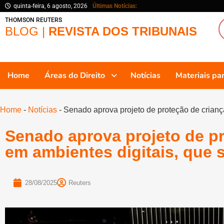
quinta-feira, 6 agosto, 2026
Últimas Notícias:
THOMSON REUTERS
BLOG |
REVISTA DOS TRIBUNAIS
Home
Áreas do Direito
Notícias
Materiais p
Home
-
Notícias
-
Senado aprova projeto de proteção de crianç
Senado aprova projeto de p
em ambientes digitais, que 
28/08/2025
Reuters