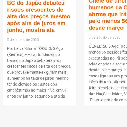
Chefe de direi
BC do Japão debateu
humanos da 
riscos crescentes de
afirma que Ir
alta dos preços mesmo
pelo menos 5
após alta de juros em
desde março
junho, mostra ata
5 de agosto de 2026
5 de agosto de 2026
GENEBRA, 5 Ago (Reut
Por Leika Kihara TÓQUIO, 5 Ago
menos 56 pessoas f
(Reuters) – As autoridades do
executadas no Irã so
Banco do Japão debateram os
relacionadas à segur
crescentes riscos de alta dos preços,
desde 19 de março, i
que provavelmente exigiriam mais
casos ligados aos pro
aumentos na taxa de juros, mesmo
início do ano, afirmou
tendo elevado os custos dos
feira o chefe de dire
empréstimos ao maior nível em 31
das Nações Unidas, Vo
anos em junho, segundo a ata da
“Estou alarmado com