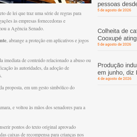
pessoas desd
5 de agosto de 2026
to de lei que traz uma série de regras para
igações às empresas fornecedoras e
ormou a Agência Senado.
Colheita de c
Cooxupé atin
ente
, abrange a proteção em aplicativos e jogos
5 de agosto de 2026
ada imediata de conteúdo relacionado a abuso ou
Produção indus
ficação às autoridades, da adoção de
em junho, diz
s.
4 de agosto de 2026
 da proposta, em um gesto simbólico do
âmara, e voltou às mãos dos senadores para a
inserir pontos do texto original aprovado
 das caixas de recompensa para crianças nos