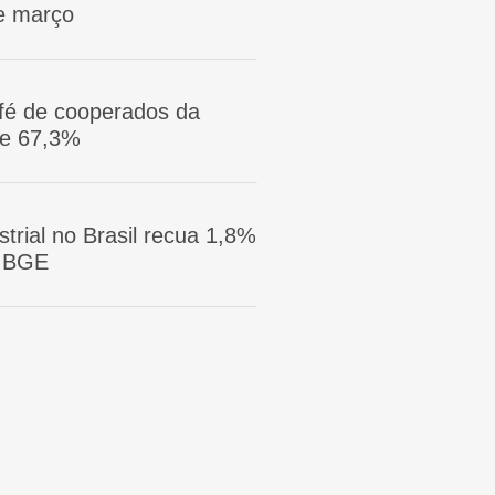
e março
afé de cooperados da
ge 67,3%
trial no Brasil recua 1,8%
 IBGE