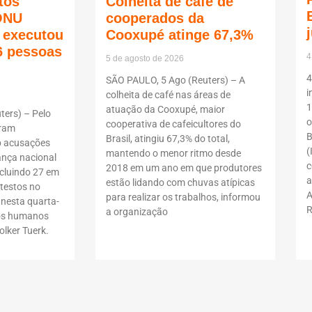
tos
Colheita de café de
ONU
cooperados da
ã executou
Cooxupé atinge 67,3%
6 pessoas
4
5 de agosto de 2026
4
SÃO PAULO, 5 Ago (Reuters) – A
i
colheita de café nas áreas de
1
atuação da Cooxupé, maior
ers) – Pelo
o
cooperativa de cafeicultores do
oram
B
Brasil, atingiu 67,3% do total,
b acusações
(
mantendo o menor ritmo desde
ança nacional
c
2018 em um ano em que produtores
ncluindo 27 em
a
estão lidando com chuvas atípicas
testos no
A
para realizar os trabalhos, informou
 nesta quarta-
R
a organização
itos humanos
lker Tuerk.