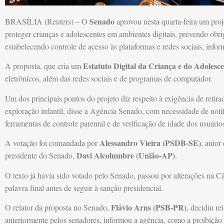
Senado
BRASÍLIA (Reuters) – O
aprovou nesta quarta-feira um proje
proteger crianças e adolescentes em ambientes digitais, prevendo obr
estabelecendo controle de acesso às plataformas e redes sociais, inf
Estatuto Digital da Criança e do Adolesc
A proposta, que cria um
eletrônicos, além das redes sociais e de programas de computador.
Um dos principais pontos do projeto diz respeito à exigência de retir
exploração infantil, disse a Agência Senado, com necessidade de noti
ferramentas de controle parental e de verificação de idade dos usuário
Alessandro Vieira (PSDB-SE)
A votação foi comandada por
, autor
Davi Alcolumbre (União-AP)
presidente do Senado,
.
O texto já havia sido votado pelo Senado, passou por alterações na C
palavra final antes de seguir à sanção presidencial.
Flávio Arns (PSB-PR)
O relator da proposta no Senado,
, decidiu re
anteriormente pelos senadores, informou a agência, como a proibição