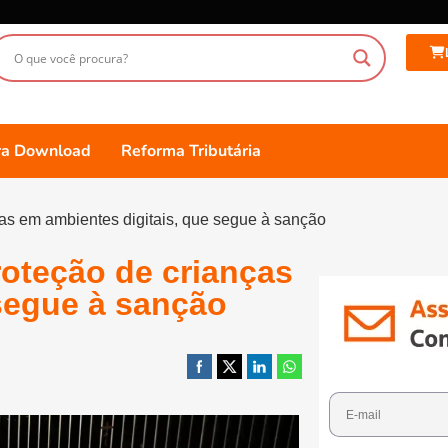
ara Download
Reforma Tributária
as em ambientes digitais, que segue à sanção
roteção de crianças
segue à sanção