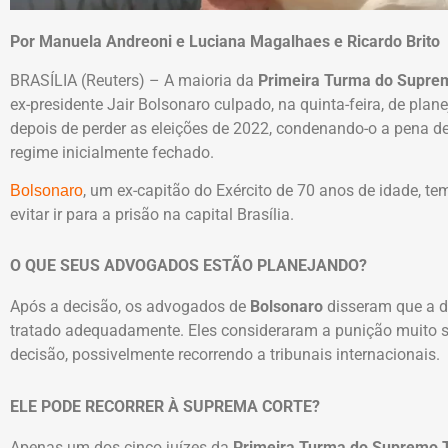
Por Manuela Andreoni e Luciana Magalhaes e Ricardo Brito
BRASÍLIA (Reuters) – A maioria da
Primeira Turma do Suprem
ex-presidente Jair Bolsonaro culpado, na quinta-feira, de pla
depois de perder as eleições de 2022, condenando-o a pena d
regime inicialmente fechado.
, um ex-capitão do Exército de 70 anos de idade, tem
Bolsonaro
evitar ir para a prisão na capital Brasília.
O QUE SEUS ADVOGADOS ESTÃO PLANEJANDO?
Após a decisão, os advogados de
Bolsonaro
disseram que a de
tratado adequadamente. Eles consideraram a punição muito s
decisão, possivelmente recorrendo a tribunais internacionais.
ELE PODE RECORRER À SUPREMA CORTE?
Apenas um dos cinco juízes da
Primeira Turma do Supremo T