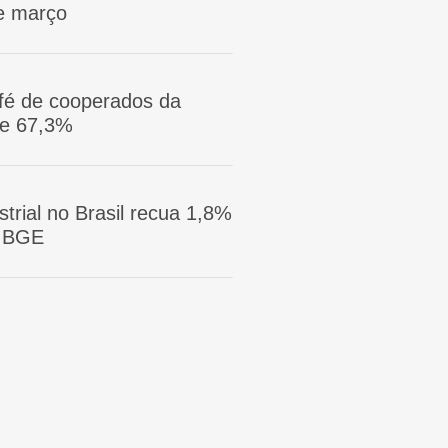
e março
afé de cooperados da
ge 67,3%
trial no Brasil recua 1,8%
 IBGE