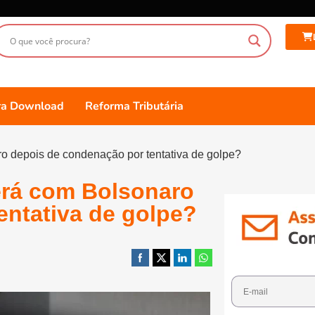
ara Download
Reforma Tributária
 depois de condenação por tentativa de golpe?
rá com Bolsonaro
entativa de golpe?