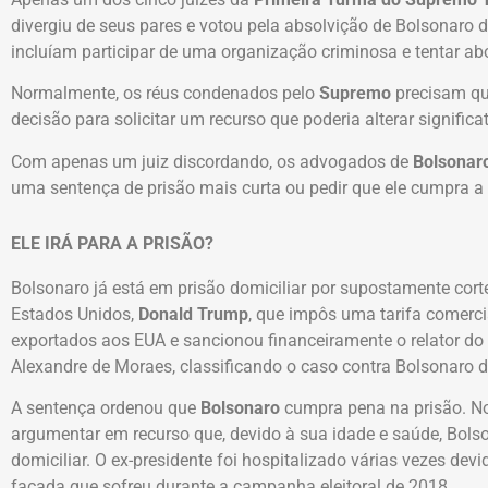
divergiu de seus pares e votou pela absolvição de Bolsonaro 
incluíam participar de uma organização criminosa e tentar ab
Normalmente, os réus condenados pelo
Supremo
precisam que
decisão para solicitar um recurso que poderia alterar signific
Com apenas um juiz discordando, os advogados de
Bolsonar
uma sentença de prisão mais curta ou pedir que ele cumpra a 
ELE IRÁ PARA A PRISÃO?
Bolsonaro já está em prisão domiciliar por supostamente corte
Estados Unidos,
Donald Trump
, que impôs uma tarifa comerci
exportados aos EUA e sancionou financeiramente o relator do 
Alexandre de Moraes, classificando o caso contra Bolsonaro d
A sentença ordenou que
Bolsonaro
cumpra pena na prisão. N
argumentar em recurso que, devido à sua idade e saúde, Bol
domiciliar. O ex-presidente foi hospitalizado várias vezes de
facada que sofreu durante a campanha eleitoral de 2018.