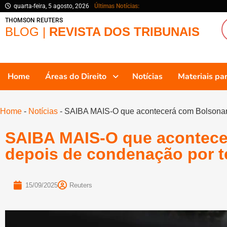
quarta-feira, 5 agosto, 2026
Últimas Notícias:
THOMSON REUTERS
BLOG |
REVISTA DOS TRIBUNAIS
Home
Áreas do Direito
Notícias
Materiais p
Home
-
Notícias
-
SAIBA MAIS-O que acontecerá com Bolsonaro
SAIBA MAIS-O que acontece
depois de condenação por t
15/09/2025
Reuters