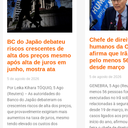
Chefe de direi
BC do Japão debateu
humanos da 
riscos crescentes de
afirma que Ir
alta dos preços mesmo
pelo menos 5
após alta de juros em
desde março
junho, mostra ata
5 de agosto de 2026
5 de agosto de 2026
GENEBRA, 5 Ago (Reut
Por Leika Kihara TÓQUIO, 5 Ago
menos 56 pessoas f
(Reuters) – As autoridades do
executadas no Irã so
Banco do Japão debateram os
relacionadas à segur
crescentes riscos de alta dos preços,
desde 19 de março, i
que provavelmente exigiriam mais
casos ligados aos pro
aumentos na taxa de juros, mesmo
início do ano, afirmou
tendo elevado os custos dos
feira o chefe de dire