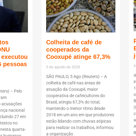
tos
Colheita de café de
ONU
cooperados da
ã executou
Cooxupé atinge 67,3%
6 pessoas
4
5 de agosto de 2026
4
SÃO PAULO, 5 Ago (Reuters) – A
i
colheita de café nas áreas de
1
atuação da Cooxupé, maior
ers) – Pelo
o
cooperativa de cafeicultores do
oram
B
Brasil, atingiu 67,3% do total,
b acusações
(
mantendo o menor ritmo desde
ança nacional
c
2018 em um ano em que produtores
ncluindo 27 em
a
estão lidando com chuvas atípicas
testos no
A
para realizar os trabalhos, informou
 nesta quarta-
R
a organização
itos humanos