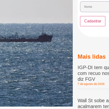
Mais lidas
IGP-DI tem qu
com recuo nos
diz FGV
7 de agosto de 2026
Wall St sobe 
acalmarem te