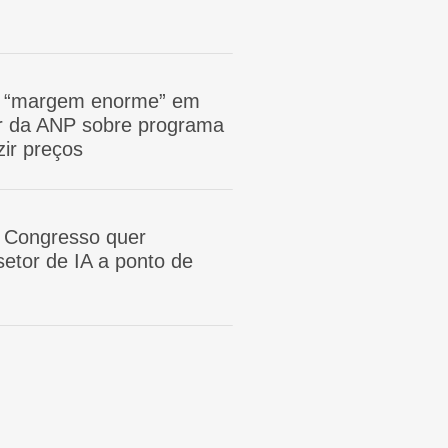
m “margem enorme” em
tor da ANP sobre programa
zir preços
 Congresso quer
etor de IA a ponto de