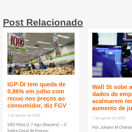
Post Relacionado
IGP-DI tem queda de
Wall St sobe 
0,86% em julho com
dados de emp
recuo nos preços ao
acalmarem te
consumidor, diz FGV
aumento de j
7 de agosto de 2026
7 de agosto de 2026
SÃO PAULO, 7 Ago (Reuters) – O
Por Johann M Cheria
Índice Geral de Preços-