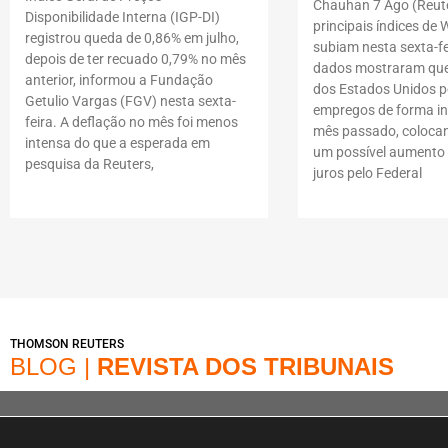
Chauhan 7 Ago (Reute
Disponibilidade Interna (IGP-DI)
principais índices de W
registrou queda de 0,86% em julho,
subiam nesta sexta-fe
depois de ter recuado 0,79% no mês
dados mostraram que
anterior, informou a Fundação
dos Estados Unidos p
Getulio Vargas (FGV) nesta sexta-
empregos de forma i
feira. A deflação no mês foi menos
mês passado, coloca
intensa do que a esperada em
um possível aumento 
pesquisa da Reuters,
juros pelo Federal
THOMSON REUTERS
BLOG |
REVISTA DOS TRIBUNAIS
© Copyright 2022 – Loja | A Loja é operada na Av. Dr. Cardoso de Melo, 1855 – V
online Marca é operada pela Infracommerce Negócios e Soluções em Internet L