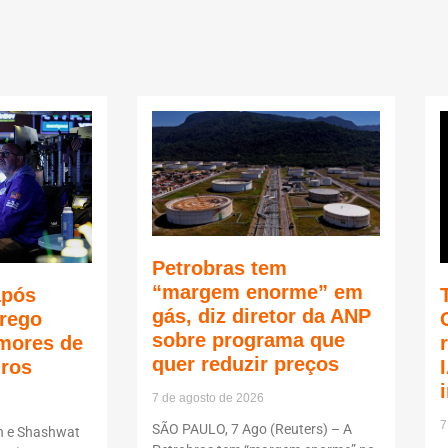
Petrobras tem
“margem enorme” em
após
gás, diz diretor da ANP
rego
sobre programa que
mores de
quer reduzir preços
uros
7 de agosto de 2026
7
SÃO PAULO, 7 Ago (Reuters) – A
n e Shashwat