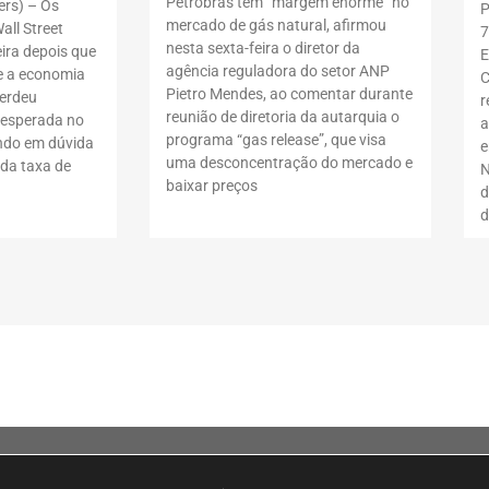
Petrobras tem “margem enorme” no
rs) – Os
P
mercado de gás natural, afirmou
all Street
7
nesta sexta-feira o diretor da
ira depois que
E
agência reguladora do setor ANP
 a economia
C
Pietro Mendes, ao comentar durante
erdeu
r
reunião de diretoria da autarquia o
nesperada no
a
programa “gas release”, que visa
ndo em dúvida
e
uma desconcentração do mercado e
da taxa de
N
baixar preços
d
d
ila Olímpia, São Paulo – SP, 04548-005.A loja
tda. CNPJ 15.427.207/0001-14 – Av. Doutor