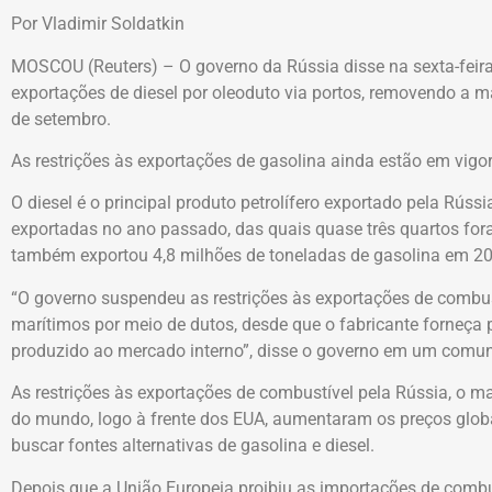
Por Vladimir Soldatkin
MOSCOU (Reuters) – O governo da Rússia disse na sexta-feir
exportações de diesel por oleoduto via portos, removendo a ma
de setembro.
As restrições às exportações de gasolina ainda estão em vigor
O diesel é o principal produto petrolífero exportado pela Rúss
exportadas no ano passado, das quais quase três quartos for
também exportou 4,8 milhões de toneladas de gasolina em 2
“O governo suspendeu as restrições às exportações de combust
marítimos por meio de dutos, desde que o fabricante forneça
produzido ao mercado interno”, disse o governo em um comu
As restrições às exportações de combustível pela Rússia, o m
do mundo, logo à frente dos EUA, aumentaram os preços glob
buscar fontes alternativas de gasolina e diesel.
Depois que a União Europeia proibiu as importações de combu