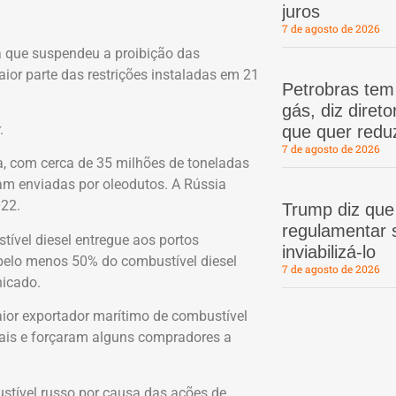
juros
7 de agosto de 2026
a que suspendeu a proibição das
ior parte das restrições instaladas em 21
Petrobras te
gás, diz dire
.
que quer redu
7 de agosto de 2026
ia, com cerca de 35 milhões de toneladas
am enviadas por oleodutos. A Rússia
022.
Trump diz que
regulamentar s
ível diesel entregue aos portos
inviabilizá-lo
 pelo menos 50% do combustível diesel
7 de agosto de 2026
nicado.
aior exportador marítimo de combustível
ais e forçaram alguns compradores a
stível russo por causa das ações de