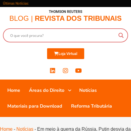
Últimas Notícias:
THOMSON REUTERS
BLOG |
REVISTA DOS TRIBUNAIS
Loja Virtual
Home
Áreas do Direito
Notícias
Materiais para Download
Reforma Tributária
Home
-
Notícias
-
Em meio à guerra da Rússia, Putin desvia da