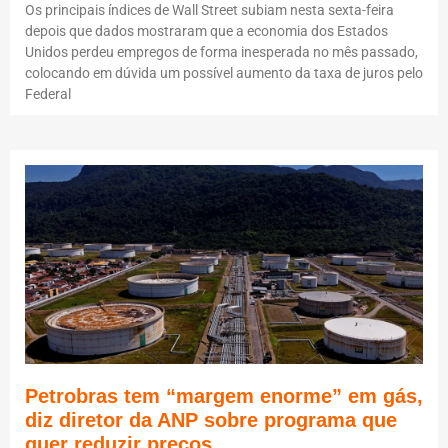
Os principais índices de Wall Street subiam nesta sexta-feira
depois que dados mostraram que a economia dos Estados
Unidos perdeu empregos de forma inesperada no mês passado,
colocando em dúvida um possível aumento da taxa de juros pelo
Federal
Petrobras tem “margem enorme” em gás,
diz diretor da ANP sobre programa que
quer reduzir preços