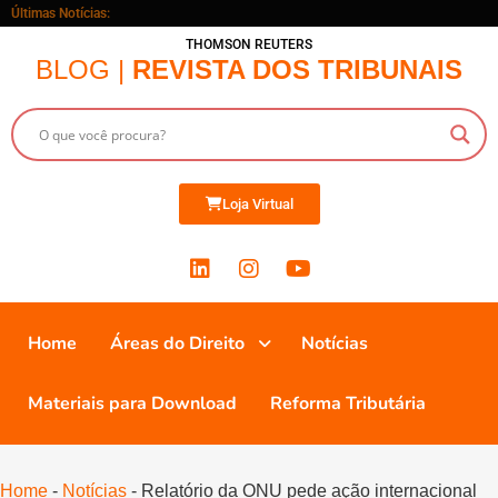
Últimas Notícias:
THOMSON REUTERS
BLOG |
REVISTA DOS TRIBUNAIS
Loja Virtual
Home
Áreas do Direito
Notícias
Materiais para Download
Reforma Tributária
Home
-
Notícias
-
Relatório da ONU pede ação internacional