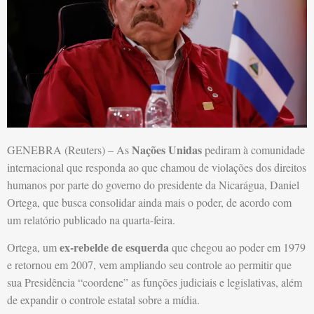
Nações Unidas
GENEBRA (Reuters) – As
pediram à comunidade
internacional que responda ao que chamou de violações dos direitos
humanos por parte do governo do presidente da Nicarágua, Daniel
Ortega, que busca consolidar ainda mais o poder, de acordo com
um relatório publicado na quarta-feira.
ex-rebelde de esquerda
Ortega, um
que chegou ao poder em 1979
e retornou em 2007, vem ampliando seu controle ao permitir que
sua Presidência “coordene” as funções judiciais e legislativas, além
de expandir o controle estatal sobre a mídia.