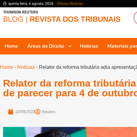
quinta-feira, 6 agosto, 2026
Últimas Notícias:
THOMSON REUTERS
BLOG |
REVISTA DOS TRIBUNAIS
Home
Áreas do Direito
Notícias
Materiais p
Home
-
Notícias
-
Relator da reforma tributária adia apresenta
Relator da reforma tributári
de parecer para 4 de outubr
14/09/2023
Reuters