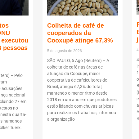
tos
Colheita de café de
ONU
cooperados da
ã executou
Cooxupé atinge 67,3%
6 pessoas
4
5 de agosto de 2026
4
SÃO PAULO, 5 Ago (Reuters) – A
i
colheita de café nas áreas de
1
atuação da Cooxupé, maior
ers) – Pelo
o
cooperativa de cafeicultores do
oram
B
Brasil, atingiu 67,3% do total,
b acusações
(
mantendo o menor ritmo desde
ança nacional
c
2018 em um ano em que produtores
ncluindo 27 em
a
estão lidando com chuvas atípicas
testos no
A
para realizar os trabalhos, informou
 nesta quarta-
R
a organização
itos humanos
lker Tuerk.