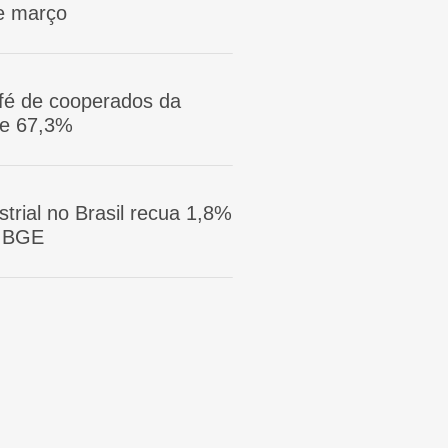
e março
afé de cooperados da
ge 67,3%
trial no Brasil recua 1,8%
 IBGE