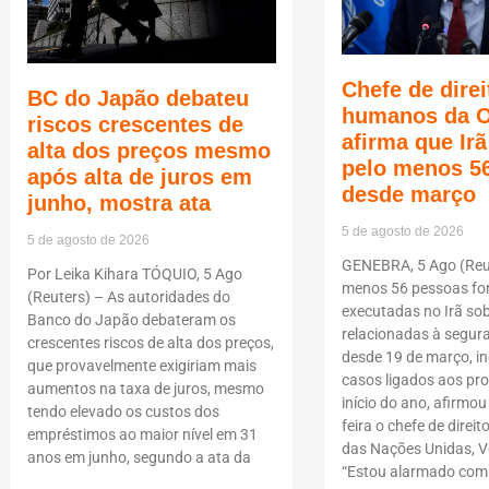
Chefe de direi
BC do Japão debateu
humanos da 
riscos crescentes de
afirma que Ir
alta dos preços mesmo
pelo menos 5
após alta de juros em
desde março
junho, mostra ata
5 de agosto de 2026
5 de agosto de 2026
GENEBRA, 5 Ago (Reut
Por Leika Kihara TÓQUIO, 5 Ago
menos 56 pessoas f
(Reuters) – As autoridades do
executadas no Irã so
Banco do Japão debateram os
relacionadas à segur
crescentes riscos de alta dos preços,
desde 19 de março, i
que provavelmente exigiriam mais
casos ligados aos pro
aumentos na taxa de juros, mesmo
início do ano, afirmou
tendo elevado os custos dos
feira o chefe de dire
empréstimos ao maior nível em 31
das Nações Unidas, Vo
anos em junho, segundo a ata da
“Estou alarmado com