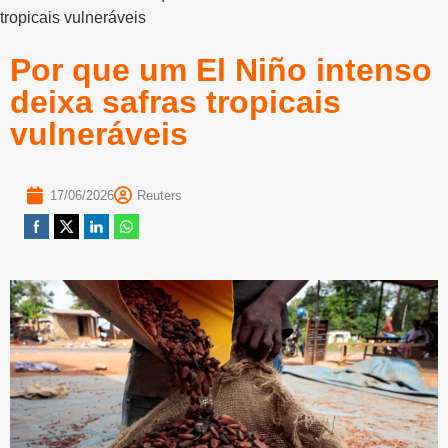
tropicais vulneráveis
Por que um El Niño intenso
deixa safras tropicais
vulneráveis
17/06/2026
Reuters