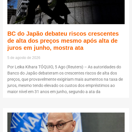
BC do Japão debateu riscos crescentes
de alta dos preços mesmo após alta de
juros em junho, mostra ata
5 de agosto de 2026
Por Leika Kihara TÓQUIO, 5 Ago (Reuters) – As autoridades do
Banco do Japão debateram os crescentes riscos de alta dos
preços, que provavelmente exigiriam mais aumentos na taxa de
juros, mesmo tendo elevado os custos dos empréstimos ao
maior nível em 31 anos em junho, segundo a ata da