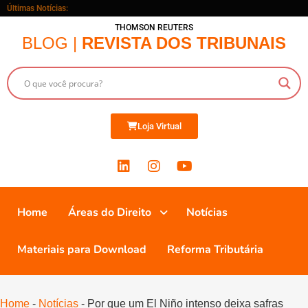
Últimas Notícias:
THOMSON REUTERS
BLOG |
REVISTA DOS TRIBUNAIS
Loja Virtual
Home
Áreas do Direito
Notícias
Materiais para Download
Reforma Tributária
Home
-
Notícias
-
Por que um El Niño intenso deixa safras