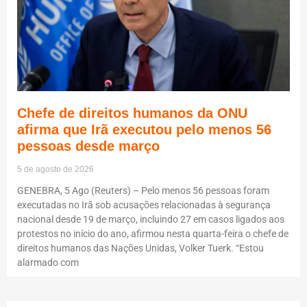
Chefe de direitos humanos da ONU
afirma que Irã executou pelo menos 56
pessoas desde março
5 de agosto de 2026
GENEBRA, 5 Ago (Reuters) – Pelo menos 56 pessoas foram
executadas no Irã sob acusações relacionadas à segurança
nacional desde 19 de março, incluindo 27 em casos ligados aos
protestos no início do ano, afirmou nesta quarta-feira o chefe de
direitos humanos das Nações Unidas, Volker Tuerk. “Estou
alarmado com