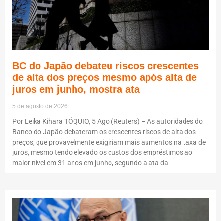
BC do Japão debateu riscos crescentes
de alta dos preços mesmo após alta de
juros em junho, mostra ata
5 de agosto de 2026
Por Leika Kihara TÓQUIO, 5 Ago (Reuters) – As autoridades do
Banco do Japão debateram os crescentes riscos de alta dos
preços, que provavelmente exigiriam mais aumentos na taxa de
juros, mesmo tendo elevado os custos dos empréstimos ao
maior nível em 31 anos em junho, segundo a ata da