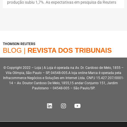
produção subiu 1,7%. As expectativas em pesquisa da Reuters
THOMSON REUTERS
BLOG |
REVISTA DOS TRIBUNAIS
© Copyright 2022 – Loja | A Loja é operada na Av. Dr. Cardoso de Melo, 1855 –
Vila Olímpia, São Paulo – SP, 04548-005.A loja online Marca é operada pela
Infracommerce Negócios e Soluções em Internet Ltda. CNPJ 15.427.207/0001-
14 – Av. Doutor Cardoso De Melo, 1855,15 andar Conjunto 151, Jardim
Paulistano – 04548-005 – São Paulo/SP.