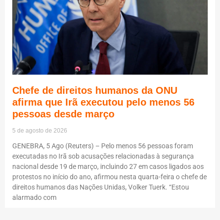
Chefe de direitos humanos da ONU
afirma que Irã executou pelo menos 56
pessoas desde março
5 de agosto de 2026
GENEBRA, 5 Ago (Reuters) – Pelo menos 56 pessoas foram
executadas no Irã sob acusações relacionadas à segurança
nacional desde 19 de março, incluindo 27 em casos ligados aos
protestos no início do ano, afirmou nesta quarta-feira o chefe de
direitos humanos das Nações Unidas, Volker Tuerk. “Estou
alarmado com