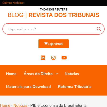
Últimas Notícias:
THOMSON REUTERS
BLOG |
REVISTA DOS TRIBUNAIS
Loja Virtual
Home
Áreas do Direito
Notícias
Materiais para Download
Reforma Tributária
Home
-
Notícias
-
PIB e Economia do Brasil retoma