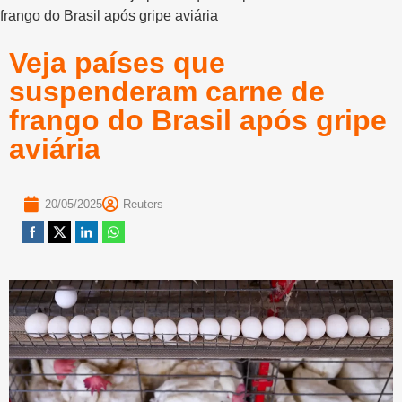
frango do Brasil após gripe aviária
Veja países que
suspenderam carne de
frango do Brasil após gripe
aviária
20/05/2025
Reuters