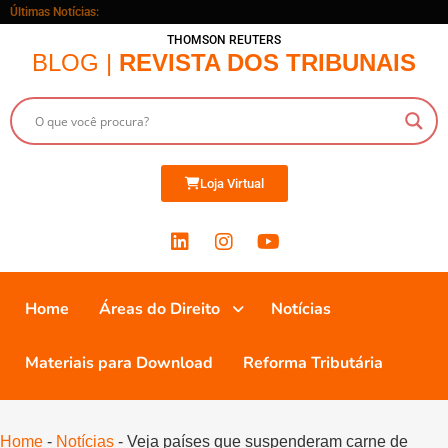
Últimas Notícias:
THOMSON REUTERS
BLOG |
REVISTA DOS TRIBUNAIS
Loja Virtual
Home
Áreas do Direito
Notícias
Materiais para Download
Reforma Tributária
Home
-
Notícias
-
Veja países que suspenderam carne de