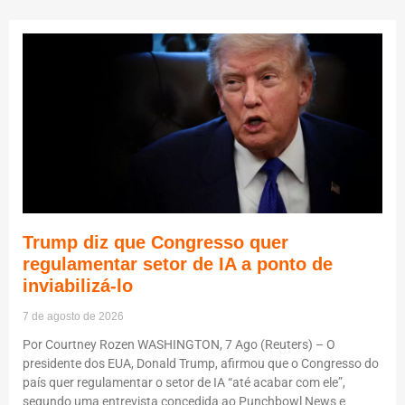
Trump diz que Congresso quer
regulamentar setor de IA a ponto de
inviabilizá-lo
7 de agosto de 2026
Por Courtney Rozen WASHINGTON, 7 Ago (Reuters) – O
presidente dos EUA, Donald Trump, afirmou que o Congresso do
país quer regulamentar o setor de IA “até acabar com ele”,
segundo uma entrevista concedida ao Punchbowl News e