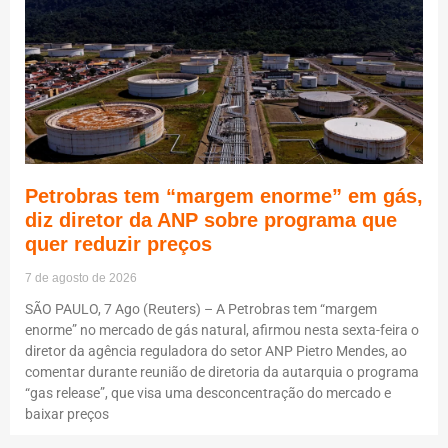
Petrobras tem “margem enorme” em gás,
diz diretor da ANP sobre programa que
quer reduzir preços
7 de agosto de 2026
SÃO PAULO, 7 Ago (Reuters) – A Petrobras tem “margem
enorme” no mercado de gás natural, afirmou nesta sexta-feira o
diretor da agência reguladora do setor ANP Pietro Mendes, ao
comentar durante reunião de diretoria da autarquia o programa
“gas release”, que visa uma desconcentração do mercado e
baixar preços