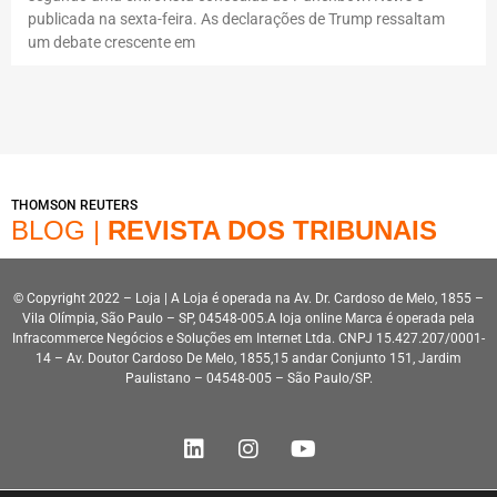
publicada na sexta-feira. As declarações de Trump ressaltam
um debate crescente em
THOMSON REUTERS
BLOG |
REVISTA DOS TRIBUNAIS
© Copyright 2022 – Loja | A Loja é operada na Av. Dr. Cardoso de Melo, 1855 –
Vila Olímpia, São Paulo – SP, 04548-005.A loja online Marca é operada pela
Infracommerce Negócios e Soluções em Internet Ltda. CNPJ 15.427.207/0001-
14 – Av. Doutor Cardoso De Melo, 1855,15 andar Conjunto 151, Jardim
Paulistano – 04548-005 – São Paulo/SP.