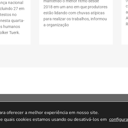
mantendo o menor ritmo desde
ança nacional
c
2018 em um ano em que produtores
ncluindo 27 em
a
estão lidando com chuvas atípicas
testos no
A
para realizar os trabalhos, informou
 nesta quarta-
R
a organização
itos humanos
lker Tuerk.
ila Olímpia, São Paulo – SP, 04548-005.A loja
tda. CNPJ 15.427.207/0001-14 – Av. Doutor
a oferecer a melhor experiência em nosso site.

o – 04548-005 – São Paulo/SP.
e quais cookies estamos usando ou desativá-los em 
configur