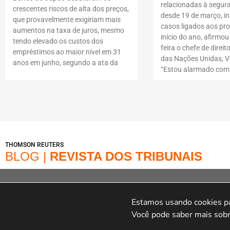
relacionadas à segur
crescentes riscos de alta dos preços,
desde 19 de março, i
que provavelmente exigiriam mais
casos ligados aos pro
aumentos na taxa de juros, mesmo
início do ano, afirmou
tendo elevado os custos dos
feira o chefe de dire
empréstimos ao maior nível em 31
das Nações Unidas, Vo
anos em junho, segundo a ata da
“Estou alarmado com
THOMSON REUTERS
BLOG |
REVISTA DOS TRIBUNAIS
© Copyright 2022 – Loja | A Loja é operada na Av. Dr. Cardoso de Melo, 1855 – V
online Marca é operada pela Infracommerce Negócios e Soluções em Internet L
Estamos usando cookies par
Cardoso De Melo, 1855,15 andar Conjunto 151, Jardim Paulistan
Você pode saber mais sobr