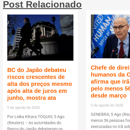
Post Relacionado
Chefe de direi
BC do Japão debateu
humanos da 
riscos crescentes de
afirma que Ir
alta dos preços mesmo
pelo menos 5
após alta de juros em
desde março
junho, mostra ata
5 de agosto de 2026
5 de agosto de 2026
GENEBRA, 5 Ago (Reut
Por Leika Kihara TÓQUIO, 5 Ago
menos 56 pessoas f
(Reuters) – As autoridades do
executadas no Irã so
Banco do Japão debateram os