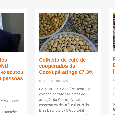
tos
Colheita de café de
ONU
cooperados da
ã executou
Cooxupé atinge 67,3%
6 pessoas
4
5 de agosto de 2026
4
SÃO PAULO, 5 Ago (Reuters) – A
i
colheita de café nas áreas de
1
atuação da Cooxupé, maior
ers) – Pelo
o
cooperativa de cafeicultores do
oram
B
Brasil, atingiu 67,3% do total,
b acusações
(