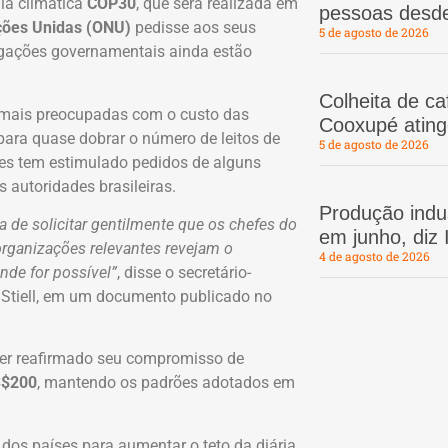
la climática
COP30
, que será realizada em
pessoas desd
ções Unidas (ONU)
pedisse aos seus
5 de agosto de 2026
egações governamentais ainda estão
Colheita de c
 mais preocupadas com o custo das
Cooxupé atin
para quase dobrar o número de leitos de
5 de agosto de 2026
es tem estimulado pedidos de alguns
s autoridades brasileiras.
Produção indus
a de solicitar gentilmente que os chefes do
em junho, diz
organizações relevantes revejam o
4 de agosto de 2026
de for possível”
, disse o secretário-
 Stiell, em um documento publicado no
ter reafirmado seu compromisso de
S$200
, mantendo os padrões adotados em
dos países para aumentar o teto da diária