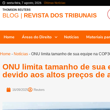
sexta-feira, 7 agosto, 2026
Últimas Notícias:
THOMSON REUTERS
BLOG |
REVISTA DOS TRIBUNAIS
Home
Áreas do Direito
Notícias
Materiais p
Home
-
Notícias
-
ONU limita tamanho de sua equipe na COP30
ONU limita tamanho de sua
devido aos altos preços d
16/09/2025
Reuters