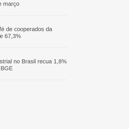
e março
afé de cooperados da
ge 67,3%
trial no Brasil recua 1,8%
 IBGE