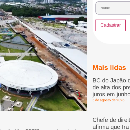
Mais lidas
BC do Japão d
de alta dos p
juros em junho
5 de agosto de 2026
Chefe de dire
afirma que Ir