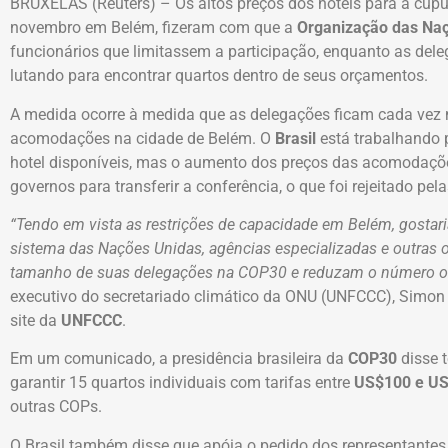
BRUXELAS (Reuters) – Os altos preços dos hotéis para a cúpu
novembro em Belém, fizeram com que a
Organização das Na
funcionários que limitassem a participação, enquanto as del
lutando para encontrar quartos dentro de seus orçamentos.
A medida ocorre à medida que as delegações ficam cada vez
acomodações na cidade de Belém. O
Brasil
está trabalhando 
hotel disponíveis, mas o aumento dos preços das acomodaçõ
governos para transferir a conferência, o que foi rejeitado pela
“Tendo em vista as restrições de capacidade em Belém, gostari
sistema das Nações Unidas, agências especializadas e outras 
tamanho de suas delegações na COP30 e reduzam o número on
executivo do secretariado climático da ONU (UNFCCC), Simon
site da
UNFCCC
.
Em um comunicado, a presidência brasileira da
COP30
disse 
garantir 15 quartos individuais com tarifas entre
US$100 e U
outras COPs.
O Brasil também disse que apóia o pedido dos representantes 