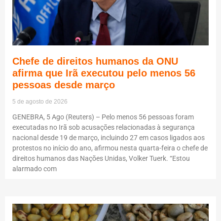
Chefe de direitos humanos da ONU
afirma que Irã executou pelo menos 56
pessoas desde março
5 de agosto de 2026
GENEBRA, 5 Ago (Reuters) – Pelo menos 56 pessoas foram
executadas no Irã sob acusações relacionadas à segurança
nacional desde 19 de março, incluindo 27 em casos ligados aos
protestos no início do ano, afirmou nesta quarta-feira o chefe de
direitos humanos das Nações Unidas, Volker Tuerk. “Estou
alarmado com