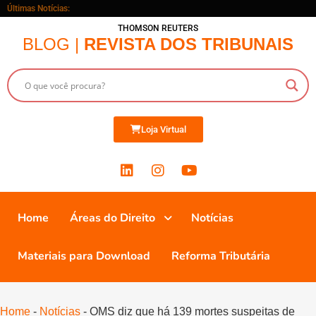
Últimas Notícias:
THOMSON REUTERS
BLOG |
REVISTA DOS TRIBUNAIS
Loja Virtual
Home
Áreas do Direito
Notícias
Materiais para Download
Reforma Tributária
Home
-
Notícias
-
OMS diz que há 139 mortes suspeitas de