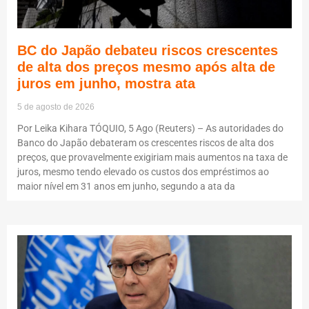
BC do Japão debateu riscos crescentes
de alta dos preços mesmo após alta de
juros em junho, mostra ata
5 de agosto de 2026
Por Leika Kihara TÓQUIO, 5 Ago (Reuters) – As autoridades do
Banco do Japão debateram os crescentes riscos de alta dos
preços, que provavelmente exigiriam mais aumentos na taxa de
juros, mesmo tendo elevado os custos dos empréstimos ao
maior nível em 31 anos em junho, segundo a ata da