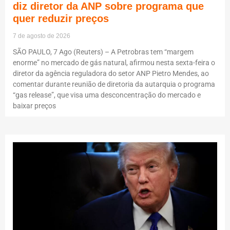
diz diretor da ANP sobre programa que
quer reduzir preços
7 de agosto de 2026
SÃO PAULO, 7 Ago (Reuters) – A Petrobras tem “margem
enorme” no mercado de gás natural, afirmou nesta sexta-feira o
diretor da agência reguladora do setor ANP Pietro Mendes, ao
comentar durante reunião de diretoria da autarquia o programa
“gas release”, que visa uma desconcentração do mercado e
baixar preços