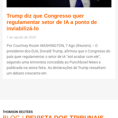
Trump diz que Congresso quer
regulamentar setor de IA a ponto de
inviabilizá-lo
7 de agosto de 2026
Por Courtney Rozen WASHINGTON, 7 Ago (Reuters) – O
presidente dos EUA, Donald Trump, afirmou que o Congresso do
país quer regulamentar o setor de IA “até acabar com ele”,
segundo uma entrevista concedida ao Punchbowl News e
publicada na sexta-feira. As declarações de Trump ressaltam
um debate crescente em
THOMSON REUTERS
BLOG |
REVISTA DOS TRIBUNAIS