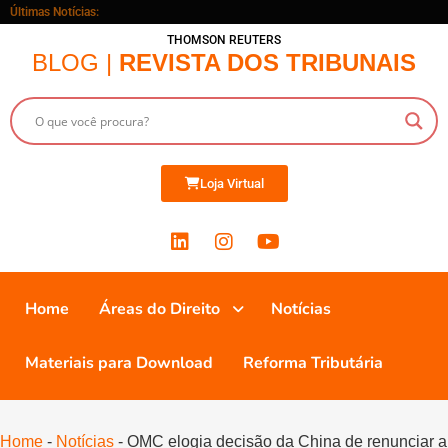
Últimas Notícias:
THOMSON REUTERS
BLOG |
REVISTA DOS TRIBUNAIS
Loja Virtual
Home
Áreas do Direito
Notícias
Materiais para Download
Reforma Tributária
Home
-
Notícias
-
OMC elogia decisão da China de renunciar a