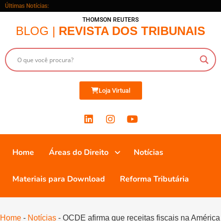
Últimas Notícias:
THOMSON REUTERS
BLOG |
REVISTA DOS TRIBUNAIS
Loja Virtual
Home
Áreas do Direito
Notícias
Materiais para Download
Reforma Tributária
Home
-
Notícias
-
OCDE afirma que receitas fiscais na América