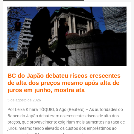
BC do Japão debateu riscos crescentes
de alta dos preços mesmo após alta de
juros em junho, mostra ata
5 de agosto de 2026
Por Leika Kihara TÓQUIO, 5 Ago (Reuters) – As autoridades do
Banco do Japão debateram os crescentes riscos de alta dos
preços, que provavelmente exigiriam mais aumentos na taxa de
juros, mesmo tendo elevado os custos dos empréstimos ao