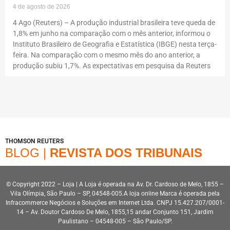
4 de agosto de 2026
4 Ago (Reuters) – A produção industrial brasileira teve queda de
1,8% em junho na comparação com o mês anterior, informou o
Instituto Brasileiro de Geografia e Estatística (IBGE) nesta terça-
feira. Na comparação com o mesmo mês do ano anterior, a
produção subiu 1,7%. As expectativas em pesquisa da Reuters
THOMSON REUTERS
BLOG |
REVISTA DOS TRIBUNAIS
© Copyright 2022 – Loja | A Loja é operada na Av. Dr. Cardoso de Melo, 1855 –
Vila Olímpia, São Paulo – SP, 04548-005.A loja online Marca é operada pela
Infracommerce Negócios e Soluções em Internet Ltda. CNPJ 15.427.207/0001-
14 – Av. Doutor Cardoso De Melo, 1855,15 andar Conjunto 151, Jardim
Paulistano – 04548-005 – São Paulo/SP.