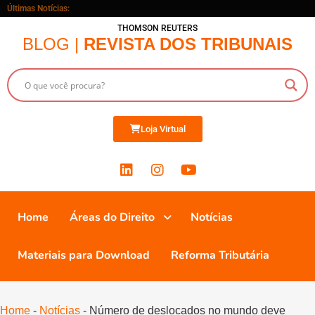
Últimas Notícias:
THOMSON REUTERS
BLOG |
REVISTA DOS TRIBUNAIS
Loja Virtual
Home
Áreas do Direito
Notícias
Materiais para Download
Reforma Tributária
Home
-
Notícias
-
Número de deslocados no mundo deve