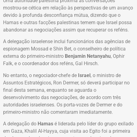
Uma autoridade palestina próxima às conversações
mostrou-se cética em relação às perspectivas de um avanço
devido à profunda desconfiança mútua, dizendo que o
Hamas e outras facções palestinas temem que Israel possa
abandonar as negociações assim que recuperar os reféns.
A delegação israelense inclui funcionários das agências de
espionagem Mossad e Shin Bet, o conselheiro de política
externa do primeiro-ministro
Benjamin Netanyahu
, Ophir
Falk, e o coordenador dos reféns, Gal Hirsch.
No entanto, o negociador-chefe de
Israel
, o ministro de
Assuntos Estratégicos, Ron Dermer, só deverá participar no
final desta semana, enquanto se aguarda o
desenvolvimento das negociações, de acordo com três
autoridades israelenses. Os porta-vozes de Dermer e do
primeiro-ministro não comentaram imediatamente.
A delegação do
Hamas
é liderada pelo líder do grupo exilado
em Gaza, Khalil Al-Hayya, cuja visita ao Egito foi a primeira