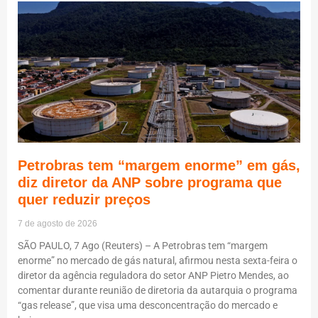
Petrobras tem “margem enorme” em gás,
diz diretor da ANP sobre programa que
quer reduzir preços
7 de agosto de 2026
SÃO PAULO, 7 Ago (Reuters) – A Petrobras tem “margem
enorme” no mercado de gás natural, afirmou nesta sexta-feira o
diretor da agência reguladora do setor ANP Pietro Mendes, ao
comentar durante reunião de diretoria da autarquia o programa
“gas release”, que visa uma desconcentração do mercado e