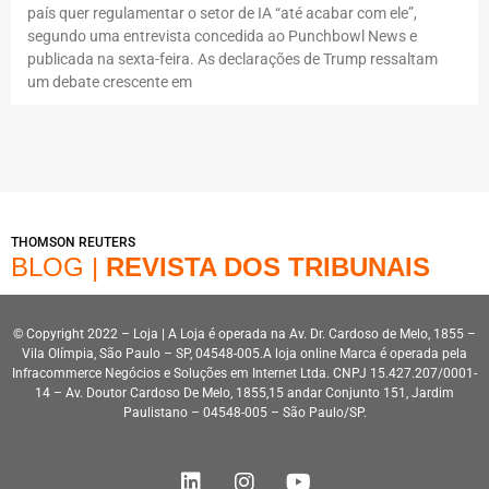
país quer regulamentar o setor de IA “até acabar com ele”,
segundo uma entrevista concedida ao Punchbowl News e
publicada na sexta-feira. As declarações de Trump ressaltam
um debate crescente em
THOMSON REUTERS
BLOG |
REVISTA DOS TRIBUNAIS
© Copyright 2022 – Loja | A Loja é operada na Av. Dr. Cardoso de Melo, 1855 –
Vila Olímpia, São Paulo – SP, 04548-005.A loja online Marca é operada pela
Infracommerce Negócios e Soluções em Internet Ltda. CNPJ 15.427.207/0001-
14 – Av. Doutor Cardoso De Melo, 1855,15 andar Conjunto 151, Jardim
Paulistano – 04548-005 – São Paulo/SP.