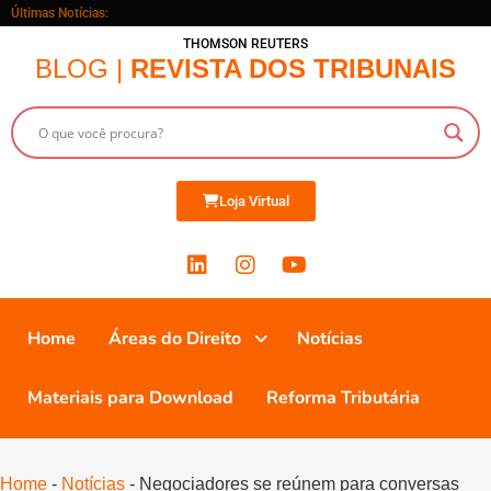
Últimas Notícias:
THOMSON REUTERS
BLOG |
REVISTA DOS TRIBUNAIS
Loja Virtual
Home
Áreas do Direito
Notícias
Materiais para Download
Reforma Tributária
Home
-
Notícias
-
Negociadores se reúnem para conversas