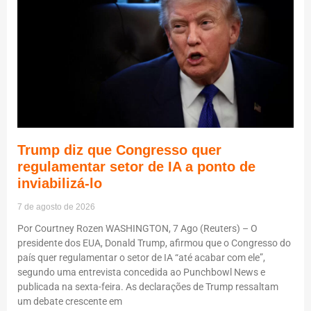
Trump diz que Congresso quer
regulamentar setor de IA a ponto de
inviabilizá-lo
7 de agosto de 2026
Por Courtney Rozen WASHINGTON, 7 Ago (Reuters) – O
presidente dos EUA, Donald Trump, afirmou que o Congresso do
país quer regulamentar o setor de IA “até acabar com ele”,
segundo uma entrevista concedida ao Punchbowl News e
publicada na sexta-feira. As declarações de Trump ressaltam
um debate crescente em