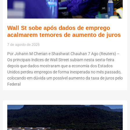
Wall St sobe após dados de emprego
acalmarem temores de aumento de juros
7 de agosto de 2026
Por Johann M Cherian e Shashwat Chauhan 7 Ago (Reuters) –
Os principais índices de Wall Street subiam nesta sexta-feira
depois que dados mostraram que a economia dos Estados
Unidos perdeu empregos de forma inesperada no mês passado,
colocando em dúvida um possível aumento da taxa de juros pelo
Federal