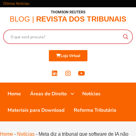
Últimas Notícias:
THOMSON REUTERS
BLOG |
REVISTA DOS TRIBUNAIS
Loja Virtual
Home
Áreas do Direito
Notícias
Materiais para Download
Reforma Tributária
Home
-
Notícias
-
Meta diz a tribunal que software de IA não