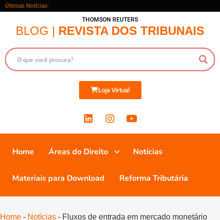
Últimas Notícias:
THOMSON REUTERS
BLOG |
REVISTA DOS TRIBUNAIS
Loja Virtual
Home
Áreas do Direito
Notícias
Materiais para Download
Reforma Tributária
Home
-
Notícias
-
Fluxos de entrada em mercado monetário