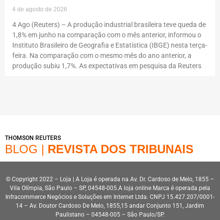
4 de agosto de 2026
4 Ago (Reuters) – A produção industrial brasileira teve queda de
1,8% em junho na comparação com o mês anterior, informou o
Instituto Brasileiro de Geografia e Estatística (IBGE) nesta terça-
feira. Na comparação com o mesmo mês do ano anterior, a
produção subiu 1,7%. As expectativas em pesquisa da Reuters
THOMSON REUTERS
BLOG |
REVISTA DOS TRIBUNAIS
© Copyright 2022 – Loja | A Loja é operada na Av. Dr. Cardoso de Melo, 1855 –
Vila Olímpia, São Paulo – SP, 04548-005.A loja online Marca é operada pela
Infracommerce Negócios e Soluções em Internet Ltda. CNPJ 15.427.207/0001-
14 – Av. Doutor Cardoso De Melo, 1855,15 andar Conjunto 151, Jardim
Paulistano – 04548-005 – São Paulo/SP.