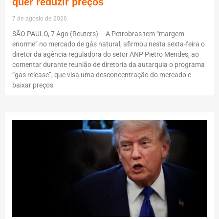
quer reduzir preços
7 de agosto de 2026
SÃO PAULO, 7 Ago (Reuters) – A Petrobras tem “margem
enorme” no mercado de gás natural, afirmou nesta sexta-feira o
diretor da agência reguladora do setor ANP Pietro Mendes, ao
comentar durante reunião de diretoria da autarquia o programa
“gas release”, que visa uma desconcentração do mercado e
baixar preços