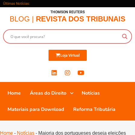
Últimas Notícias:
THOMSON REUTERS
BLOG |
REVISTA DOS TRIBUNAIS
Loja Virtual
Home
Áreas do Direito
Notícias
Materiais para Download
Reforma Tributária
Home
-
Notícias
-
Maioria dos portugueses deseja eleições